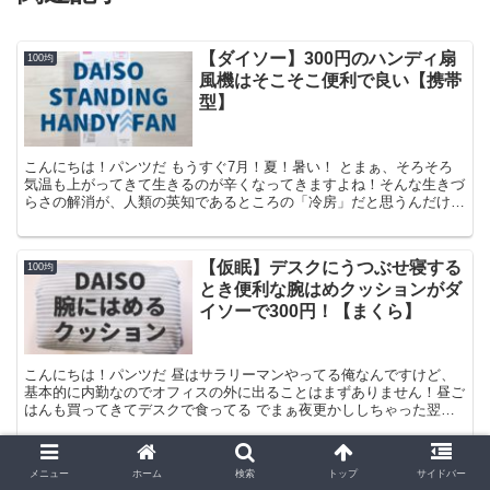
【ダイソー】300円のハンディ扇
100均
風機はそこそこ便利で良い【携帯
型】
こんにちは！パンツだ もうすぐ7月！夏！暑い！ とまぁ、そろそろ
気温も上がってきて生きるのが辛くなってきますよね！そんな生きづ
らさの解消が、人類の英知であるところの「冷房」だと思うんだけ
ど、自宅ならまだしも職場とか学校とかっていう多数の人間...
【仮眠】デスクにうつぶせ寝する
100均
とき便利な腕はめクッションがダ
イソーで300円！【まくら】
こんにちは！パンツだ 昼はサラリーマンやってる俺なんですけど、
基本的に内勤なのでオフィスの外に出ることはまずありません！昼ご
はんも買ってきてデスクで食ってる でまぁ夜更かししちゃった翌日
とか、片頭痛がはちゃめちゃに出てしまったときなんかはマ...
【ダイソー】500円VRゴーグルは
メニュー
ホーム
検索
トップ
サイドバー
100均