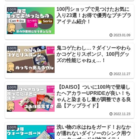
100円ショップで見つけたお気に
100均
入り23選！お得で優秀なプチプラ
アイテム紹介！
2023.01.09
鬼コゲたわし…？ダイソーやわら
100均
かコゲとりスポンジ、100円グッ
ズの性能じゃねぇ…！
2022.11.27
【DAISO】ついに100均で登場し
100均
たヘアカラーUPRIDEが良い！ち
ゃんと染まるし量が調整できる良
品【アップライド】
2022.11.23
洗い物の水はねをガード！おなか
100均
が濡れないダイソーのシンク用ウ