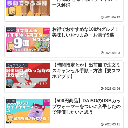
ース解消
2023.04.13
お得でおすすめな100均グルメ！
100均
美味しいおつまみ・お菓子9選
2023.04.03
【時間指定とか】出前館で注文ミ
ライフスタイル
スキャンセル手順・方法【要スマ
ホアプリ】
2023.03.26
【500円商品】DAISOのUSBカッ
100均
プウォーマーをついに入手したの
で評価したいと思う
2023.03.11