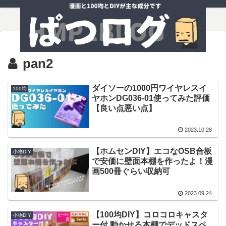
pan2
ダイソーの1000円ワイヤレスイ
100均
ヤホンDG036-01使ってみた評価
【良い点悪い点】
2023.10.28
【ホムセンDIY】エコなOSB合板
小物DIY
で安価に壁面本棚を作ったよ！漫
画500冊ぐらい収納可
2023.09.24
【100均DIY】コロコロキャスタ
小物DIY
ー付 動かせる本棚でデッドスペ