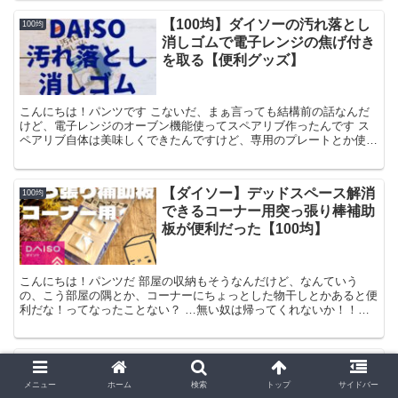
【100均】ダイソーの汚れ落とし
100均
消しゴムで電子レンジの焦げ付き
を取る【便利グッズ】
こんにちは！パンツです こないだ、まぁ言っても結構前の話なんだ
けど、電子レンジのオーブン機能使ってスペアリブ作ったんです ス
ペアリブ自体は美味しくできたんですけど、専用のプレートとか使う
の面倒で適当な皿で作ったら ソースがはねて焦げ付いちゃ...
【ダイソー】デッドスペース解消
100均
できるコーナー用突っ張り棒補助
板が便利だった【100均】
こんにちは！パンツだ 部屋の収納もそうなんだけど、なんていう
の、こう部屋の隅とか、コーナーにちょっとした物干しとかあると便
利だな！ってなったことない？ …無い奴は帰ってくれないか！！
（辛辣） ということでまぁ、「部屋のコーナーにちょっとした...
【2019年版】いま買うべき100均
100均
キッチン便利グッズランキング
メニュー
ホーム
検索
トップ
サイドバー