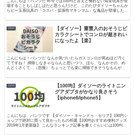
こんにちは！パンツだ 昨今では100均と言えど侮れない知育玩具が登
場することもしばしばだと思うんだけど、このたびダイソーちゃんか
らビー玉系玩具の「コスパ・拡張性マキシマム」な逸品が登場したの
で！買ってみたったぞ！！ パンツくん ビー玉系玩具...
【ダイソー】重曹入のおそうじピ
100均
カラクシートでコンロが超きれい
になったよ【楽】
こんにちは！パンツだ なんか気づいたらガスコンロが死ぬほど汚く
てですね！ 掃除しなきゃならんと思いつつ、ほら、なんかその、め
んどくさくて…（怠慢） ちょっとでも楽に掃除できそうなもんがな
いか探してたら、いつものダイソーちゃんでこんなもの見つ...
【100均】ダイソーのライトニン
100均
グアダプタがかなり良さそう
【iphone6/iphone5】
こんにちは、パンツです 【ダイソー・キャンドゥ・セリア】100円シ
ョップで絶対に買って良かったもの45選【100均おすすめ便利グッズ
2019年1月更新版】 こんなランキング記事を書くぐらいには100均が
好き、というか無かったら生きていけない...