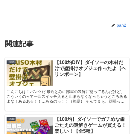
pan2
関連記事
【100均DIY】ダイソーの木材だ
100均
けで壁掛けオブジェ作ったよ【ヘ
リンボーン】
こんにちは！パンツだ 最近とみに部屋の装飾に凝ってるんだけど、
こういうのって一回スイッチ入ると止まらなくなっちゃうところある
よな！あるある！！…あるのっ！！（強硬） そんでまぁ、頑張って
作ったんだから見てもらいたいってところもあるよな！？…...
【100均】ダイソーでガチめな歯
100均
ごたえの謎解きゲームが買える！
楽しい！【全5種】