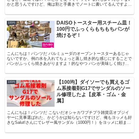
かと思うんですけど、俺は割と手書きでノートに書いてるんですよね
別に手書き至上主義でもないんですけど、まぁ手書きする...
DAISOトースター用スチーム皿！
100均
100円でふっくらもちもちパンが
焼けるぞ！
こんにちは！パンツだ バルミューダのオーブントースターあるじゃ
ないですか、例の水を入れてちょっと蒸し焼き的な感じにすることで
パンがふっくら焼きあがりますよ！的なやつ パンが美味しく焼ける
ってのにはそれなりに興味はあるものの、ゆうて既にオーブ...
【100均】ダイソーでも買えるゴ
100均
ム系接着剤G17でサンダルのソー
ル修理したよ【皮革・ゴム・金
属】
こんにちは！パンツだ こないだオシャカワプチプラ雑貨店オブジイ
ヤーに見事選ばれた、かどうかは知らないですけど、俺もヨッメも好
きなSalut!さんにてレザー風サンダル（1000円！）をヨッメに頼まれ
て買ってきまして ヨッメ サリュ…サンダル…...