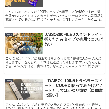
こんにちは、パンツだ 100円ショップの覇王ことDAISOですが、数
年前からちょくちょくとカードゲームとかのアナログゲーム系商品を
充実させているのはご存じですか？あ、ご存じ、ふーん、そう…（無
関心） まぁそんなダイソーちゃんのカードゲーム売...
DAISO300円LEDスタンドライト
100均
折りたたみタイプが有用でコスパ
良い
こんにちは！パンツだ 最近ではちょろっと電子書籍なんかも読んだ
りしますが、なんとなーく本は紙派だったりします マンガなんかは
まぁいいんですけど、書籍はね、なんかしらんがデジタル版は頭に残
りにくいんだよなぁ！？（老い） で、そんな読書タイムを...
【DAISO】100均トラベラーズノ
100均
ート！COORDI使ってみたけどノ
ートとしてはかなり微妙【自由度
は高い】
こんんちは！パンツだ 仕事でのメモとかブログや動画のネタ管理な
どなど、最近ではスマホとかを使ってやっている人も多いんじゃない