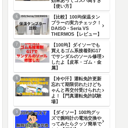
効果あってコスパ高すぎ
【使い方】
【比較】100均保温タン
ブラーの実力チェック！
DAISO・Seria VS
THERMOS【レビュー】
【100均】ダイソーでも
買えるゴム系接着剤G17
でサンダルのソール修理
したよ【皮革・ゴム・金
属】
【冷や汗】運転免許更新
忘れて期限切れたけどち
ゃんと再交付受けられた
よ！【門真運転免許試験
場】
【ダイソー】100均グッ
ズで腕時計の電池交換や
ってみたらクッソ簡単で