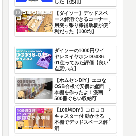
した【便利】
【ダイソー】デッドスペ
ース解消できるコーナー
用突っ張り棒補助板が便
利だった【100均】
ダイソーの1000円ワイ
ヤレスイヤホンDG036-
01使ってみた評価【良い
点悪い点】
【ホムセンDIY】エコな
OSB合板で安価に壁面
本棚を作ったよ！漫画
500冊ぐらい収納可
【100均DIY】コロコロ
キャスター付 動かせる
本棚でデッドスペース解
消