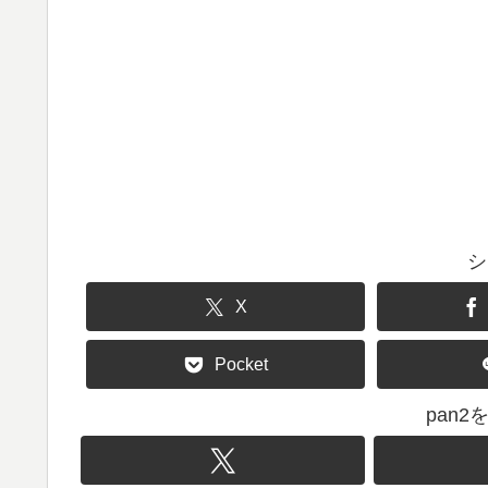
シ
X
Pocket
pan