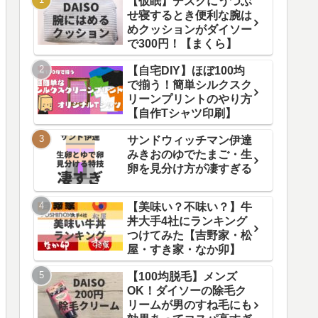
【仮眠】デスクにうつぶ
せ寝するとき便利な腕は
めクッションがダイソー
で300円！【まくら】
【自宅DIY】ほぼ100均
で揃う！簡単シルクスク
リーンプリントのやり方
【自作Tシャツ印刷】
サンドウィッチマン伊達
みきおのゆでたまご・生
卵を見分け方が凄すぎる
【美味い？不味い？】牛
丼大手4社にランキング
つけてみた【吉野家・松
屋・すき家・なか卯】
【100均脱毛】メンズ
OK！ダイソーの除毛ク
リームが男のすね毛にも