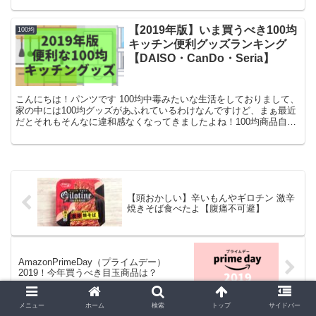
【2019年版】いま買うべき100均
100均
キッチン便利グッズランキング
【DAISO・CanDo・Seria】
こんにちは！パンツです 100均中毒みたいな生活をしておりまして、
家の中には100均グッズがあふれているわけなんですけど、まぁ最近
だとそれもそんなに違和感なくなってきましたよね！100均商品自体
のクオリティも、昔に比べるとマジで滅茶苦茶向上...
【頭おかしい】辛いもんやギロチン 激辛
焼きそば食べたよ【腹痛不可避】
AmazonPrimeDay（プライムデー）
2019！今年買うべき目玉商品は？
メニュー
ホーム
検索
トップ
サイドバー