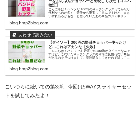
ーをぶんぶんチョッパーと比較してみた【コスパ
検証】
こんにちは！パンツだ 100均のキッチングッズってかなり
便利なものが多く、普段から重宝してるんですけど、まぁ
いずれ出るかもな…と思っていたあの商品のジェネリック
がついにダイソーに登場してしまったので！製品比較を兼
blog.hmp2blog.com
ねて使ってみたよ！ ダイソー
【ダイソー】300円の野菜チョッパー使ったけ
ど…これはアカンな【失敗】
こんにちは！パンツです 最寄りの100均がダイソーなんで
すけど、こないだキッチングッズ売り場に見慣れない商品
があるのを見つけまして、早速購入してきたので試してみ
るよ！ …まぁ結果駄目だったんですけど！（ネタばれ） ダ
イソー 野菜チョッパー（
blog.hmp2blog.com
こいつらに続いての第3弾、今回は5WAYスライサーセッ
トを試してみたよ！