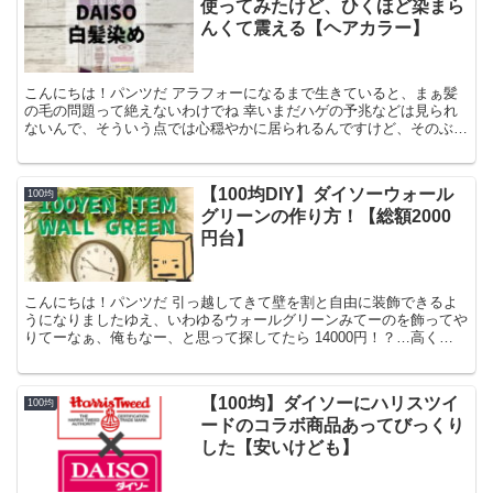
使ってみたけど、ひくほど染まら
んくて震える【ヘアカラー】
こんにちは！パンツだ アラフォーになるまで生きていると、まぁ髪
の毛の問題って絶えないわけでね 幸いまだハゲの予兆などは見られ
ないんで、そういう点では心穏やかに居られるんですけど、そのぶん
白髪が結構ひどくてですね！総白髪とかなら逆にカッコイイ...
【100均DIY】ダイソーウォール
100均
グリーンの作り方！【総額2000
円台】
こんにちは！パンツだ 引っ越してきて壁を割と自由に装飾できるよ
うになりましたゆえ、いわゆるウォールグリーンみてーのを飾ってや
りてーなぁ、俺もなー、と思って探してたら 14000円！？…高く
ね？？そんなもんなの？？？？ いやまぁ相場も知らんか...
【100均】ダイソーにハリスツイ
100均
ードのコラボ商品あってびっくり
した【安いけども】