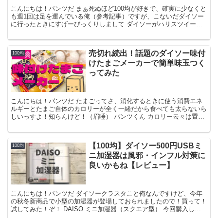
こんにちは！パンツだ まぁ死ぬほど100均が好きで、確実に少なくと
も週1回は足を運んでいる俺（参考記事）ですが、こないだダイソー
に行ったときにすげーびっくりしまして ダイソーがハリスツイード
とコラボしてんのな！ なんだそれ！ ちなみにハリス...
売切れ続出！話題のダイソー味付
100均
けたまごメーカーで簡単味玉つく
ってみた
こんにちは！パンツだ たまごってさ、消化するときに使う消費エネ
ルギーとたまご自体のカロリーが全く一緒だから食べても太らないら
しいっすよ！知らんけど！（眉唾） パンツくん カロリー云々は置い
ておいたとしても、美味しいよね、たまご！ でまぁ、た...
【100均】ダイソー500円USBミ
100均
ニ加湿器は風邪・インフル対策に
良いかもね【レビュー】
こんにちは！パンツだ ダイソークラスタこと俺なんですけど、今年
の秋冬新商品で小型の加湿器が登場しておられましたので！買って！
試してみた！ぞ！ DAISO ミニ加湿器（スクエア型） 今回購入した
のがDAISO ミニ加湿器（スクエア型）です 価...