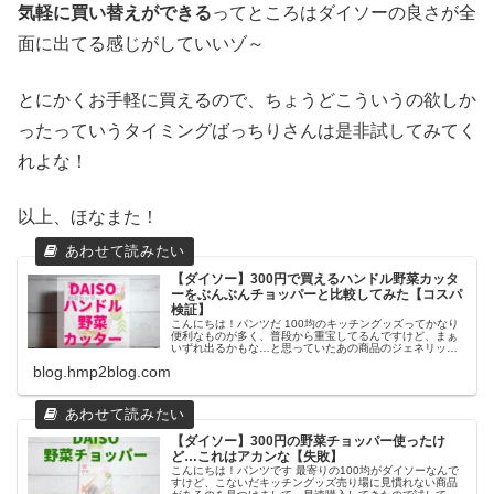
気軽に買い替えができる
ってところはダイソーの良さが全
面に出てる感じがしていいゾ～
とにかくお手軽に買えるので、ちょうどこういうの欲しか
ったっていうタイミングばっちりさんは是非試してみてく
れよな！
以上、ほなまた！
【ダイソー】300円で買えるハンドル野菜カッタ
ーをぶんぶんチョッパーと比較してみた【コスパ
検証】
こんにちは！パンツだ 100均のキッチングッズってかなり
便利なものが多く、普段から重宝してるんですけど、まぁ
いずれ出るかもな…と思っていたあの商品のジェネリック
がついにダイソーに登場してしまったので！製品比較を兼
blog.hmp2blog.com
ねて使ってみたよ！ ダイソー
【ダイソー】300円の野菜チョッパー使ったけ
ど…これはアカンな【失敗】
こんにちは！パンツです 最寄りの100均がダイソーなんで
すけど、こないだキッチングッズ売り場に見慣れない商品