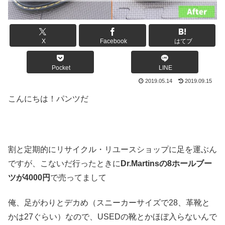
X
Facebook
はてブ
Pocket
LINE
2019.05.14
2019.09.15
こんにちは！パンツだ
割と定期的にリサイクル・リユースショップに足を運ぶん
ですが、こないだ行ったときに
Dr.Martinsの8ホールブー
ツが4000円
で売ってまして
俺、足がわりとデカめ（スニーカーサイズで28、革靴と
かは27ぐらい）なので、USEDの靴とかほぼ入らないんで