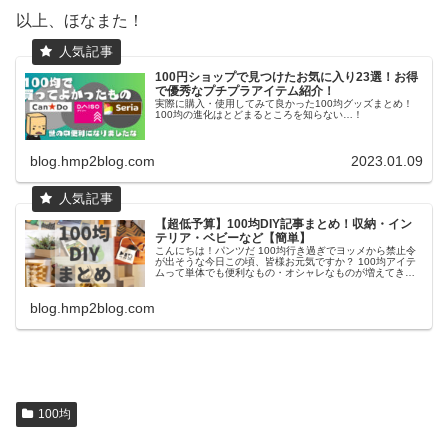
以上、ほなまた！
100円ショップで見つけたお気に入り23選！お得
で優秀なプチプラアイテム紹介！
実際に購入・使用してみて良かった100均グッズまとめ！
100均の進化はとどまるところを知らない…！
blog.hmp2blog.com
2023.01.09
【超低予算】100均DIY記事まとめ！収納・イン
テリア・ベビーなど【簡単】
こんにちは！パンツだ 100均行き過ぎでヨッメから禁止令
が出そうな今日この頃、皆様お元気ですか？ 100均アイテ
ムって単体でも便利なもの・オシャレなものが増えてきて
嬉しいんですけど、子供のころからものづくりスキーな習
性のある俺としては「とに
blog.hmp2blog.com
100均