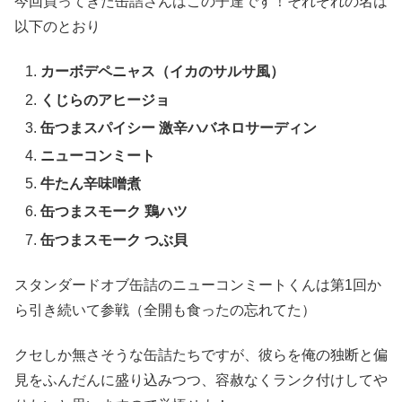
今回買ってきた缶詰さんはこの子達です！それぞれの名は
以下のとおり
カーボデペニャス（イカのサルサ風）
くじらのアヒージョ
缶つまスパイシー 激辛ハバネロサーディン
ニューコンミート
牛たん辛味噌煮
缶つまスモーク 鶏ハツ
缶つまスモーク つぶ貝
スタンダードオブ缶詰のニューコンミートくんは第1回か
ら引き続いて参戦（全開も食ったの忘れてた）
クセしか無さそうな缶詰たちですが、彼らを俺の独断と偏
見をふんだんに盛り込みつつ、容赦なくランク付けしてや