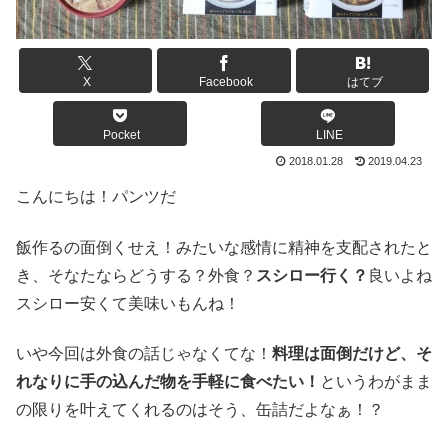
X
Facebook
はてブ
Pocket
LINE
2018.01.28
2019.04.23
こんにちは！パンツだ
飯作るの面倒くせえ！みたいな感情に精神を支配されたと
き、そなたならどうする？外食？
スシロー行く？
良いよね
スシロー安くて美味いもんね！
いや今回は外食の話じゃなくてな！
料理は面倒だけど、そ
れなりに手の込んだ物を手軽に食べたい！
というわがまま
の限りを叶えてくれるのはそう、缶詰だよなぁ！？