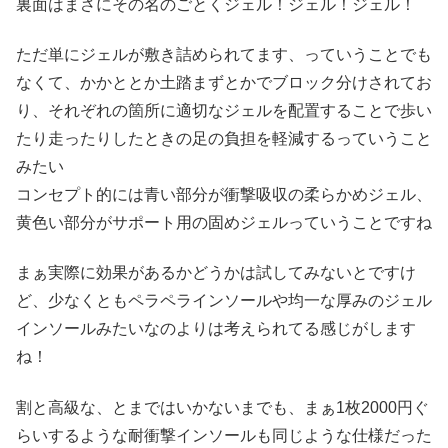
裏面はまさにその名のごとくジェル！ジェル！ジェル！
ただ単にジェルが敷き詰められてます、っていうことでも
なくて、かかととか土踏まずとかでブロック分けされてお
り、それぞれの箇所に適切なジェルを配置することで歩い
たり走ったりしたときの足の負担を軽減するっていうこと
みたい
コンセプト的には青い部分が衝撃吸収の柔らかめジェル、
黄色い部分がサポート用の固めジェルっていうことですね
まぁ実際に効果があるかどうかは試してみないとですけ
ど、少なくともペラペラインソールや均一な厚みのジェル
インソールみたいなのよりは考えられてる感じがします
ね！
割と高級な、とまではいかないまでも、まぁ1枚2000円ぐ
らいするような耐衝撃インソールも同じような仕様だった