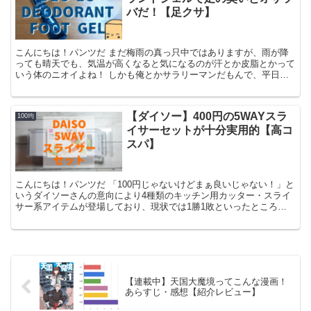
バだ！【足クサ】
こんにちは！パンツだ まだ梅雨の真っ只中ではありますが、雨が降
っても晴天でも、気温が高くなると気になるのが汗とか皮脂とかって
いう体のニオイよね！ しかも俺とかサラリーマンだもんで、平日は
ほぼ革靴を履いて過ごしているんですよ！このクッソ暑い、...
【ダイソー】400円の5WAYスラ
100均
イサーセットが十分実用的【高コ
スパ】
こんにちは！パンツだ 「100円じゃないけどまぁ良いじゃない！」と
いうダイソーさんの意向により4種類のキッチン用カッター・スライ
サー系アイテムが登場しており、現状では1勝1敗といったところで
す こいつらに続いての第3弾、今回は5WAYスライ...
【連載中】天国大魔境ってこんな漫画！
あらすじ・感想【紹介レビュー】