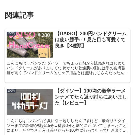
関連記事
【DAISO】200円ハンドクリーム
100均
は使い勝手○！見た目も可愛くて
良き【3種類】
こんにちは！パンツだ ダイソーでちょっと前から販売されはじめた
ハンドクリームがありましてな 俺かなり乾燥肌の割には手の皮膚強
度が高くてハンドクリーム的なケア用品とは無縁おじさんだったんで
すけど、やはり寄る年波には勝てないというか、ここ何年か...
【ダイソー】100均の激辛ラーメ
100均
ンナメてたら返り討ちにあいまし
た【レビュー】
こんにちは！パンツだ 夏に引っ越ししたんですけど、最寄りのダイ
ソーまでの距離が徒歩15分→徒歩3分と劇的に近づいてしまったこと
により、ただでさえ入り浸りだった100均に行って行って行きまくる