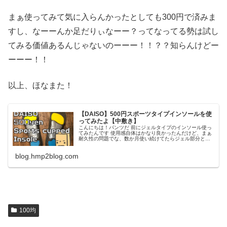
まぁ使ってみて気に入らんかったとしても300円で済みま
すし、なーーんか足だりぃなーー？ってなってる勢は試し
てみる価値あるんじゃないのーーー！！？？知らんけどー
ーーー！！
以上、ほなまた！
【DAISO】500円スポーツタイプインソールを使
ってみたよ【中敷き】
こんにちは！パンツだ 前にジェルタイプのインソール使っ
てみたんです 使用感自体はかなり良かったんだけど、まぁ
耐久性の問題でな、数か月使い続けてたらジェル部分と表
面部分が剥がれてきてしまいまして そのジェルインソール
の隣にもう少しお高い500
blog.hmp2blog.com
100均