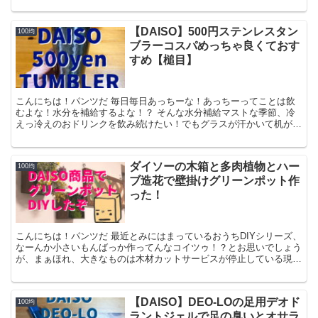
生活をしています（1日に4回ぐらい行ったりします）...
【DAISO】500円ステンレスタン
100均
ブラーコスパめっちゃ良くておす
すめ【槌目】
こんにちは！パンツだ 毎日毎日あっちーな！あっちーってことは飲
むよな！水分を補給するよな！？ そんな水分補給マストな季節、冷
えっ冷えのおドリンクを飲み続けたい！でもグラスが汗かいて机がび
っちょびちょになるのはいただけない！っていうわがままボ...
ダイソーの木箱と多肉植物とハー
100均
ブ造花で壁掛けグリーンポット作
った！
こんにちは！パンツだ 最近とみにはまっているおうちDIYシリーズ、
なーんか小さいもんばっか作ってんなコイツゥ！？とお思いでしょう
が、まぁほれ、大きなものは木材カットサービスが停止している現状
ではキツイんだよオラァン！！（悲） ※2020.6...
【DAISO】DEO-LOの足用デオド
100均
ラントジェルで足の臭いとオサラ