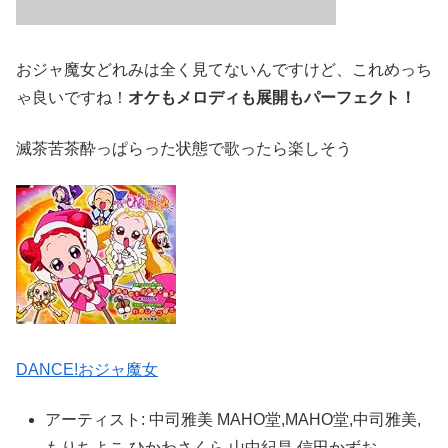
おジャ魔女どれみは全く見てないんですけど、これめっち
ゃ良いですね！
オケもメロディも展開もパーフェクト！
滅茶苦茶酔っぱらった状態で歌ったら楽しそう
DANCE!おジャ魔女
アーティスト:
中司雅美 MAHO堂,MAHO堂,中司雅美,
もりちよこ,ひかわさくら,山中紀昌,信田かずお