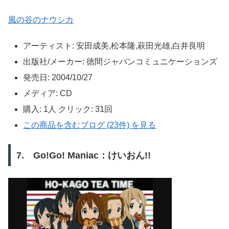
風の谷のナウシカ
アーティスト:
安田成美,松本隆,萩田光雄,白井良明
出版社/メーカー:
徳間ジャパンコミュニケーションズ
発売日:
2004/10/27
メディア:
CD
購入
: 1人
クリック
: 31回
この商品を含むブログ (23件) を見る
7. Go!Go! Maniac：けいおん!!