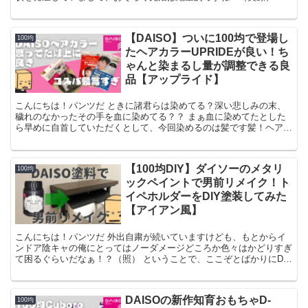
まぁ、頻繁に足を運んでいるのでいろんな気になる商品...
【DAISO】ついに100均で登場し
100均
たヘアカラーUPRIDEが良い！ち
ゃんと染まるし量が調整できる良
品【アップライド】
こんにちは！パンツだ ときに諸君らは染めてる？深い悲しみの末、
穢れのなかったその手を血に染めてる？？ まぁ血に染めてたとした
ら早めに自首していただくとして、今回染めるのは髪です髪！ヘア
ー！ﾍｱｯ！ ヘアカラーと言えば基本的には美容院でやって...
【100均DIY】ダイソーのメタリ
100均
ックペイントで男前リメイク！ト
イペホルダーをDIY塗装してみた
【アイアン風】
こんにちは！パンツだ 外出自粛が続いていますけども、もとからイ
ンドア陰キャの俺にとってはノーダメージどころか色々はかどりすぎ
て困るぐらいだなぁ！？（照） ということで、ここぞとばかりにDIY
的な趣味を加速させているんですけど、今回はダイソー...
DAISOの新作知育おもちゃD-
100均