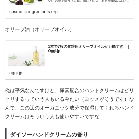
Oil」の基本情報（定義、物性・性状、脂肪酸組成およびア
ルコール組成、分布と歴史）、化粧品としての配合目的
（基剤、エモリエント、溶剤）、混合原料としての配合目
cosmetic-ingredients.org
的、配合製品数およ...
オリーブ油（オリーブオイル）
1本で7役の化粧用オリーブオイルが万能すぎ！ |
Oggi.jp
oggi.jp
俺は平気なんですけど、尿素配合のハンドクリームはピリ
ピリするっていう人もいるみたい（ヨッメがそうです）な
んで、この辺のオーガニック成分で保湿してくれるハンド
クリームはそういう人も使いやすいですな
ダイソーハンドクリームの香り