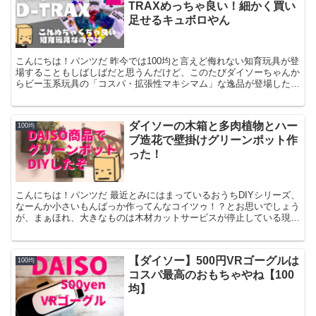
TRAXめっちゃ良い！細かく買い
足せるキュボロやん
こんにちは！パンツだ 昨今では100均と言えど侮れない知育玩具が登
場することもしばしばだと思うんだけど、このたびダイソーちゃんか
らビー玉系玩具の「コスパ・拡張性マキシマム」な逸品が登場したの
で！買ってみたったぞ！！ パンツくん ビー玉系玩具...
ダイソーの木箱と多肉植物とハー
100均
ブ造花で壁掛けグリーンポット作
った！
こんにちは！パンツだ 最近とみにはまっているおうちDIYシリーズ、
なーんか小さいもんばっか作ってんなコイツゥ！？とお思いでしょう
が、まぁほれ、大きなものは木材カットサービスが停止している現状
ではキツイんだよオラァン！！（悲） ※2020.6...
【ダイソー】500円VRゴーグルは
100均
コスパ最高のおもちゃやね【100
均】