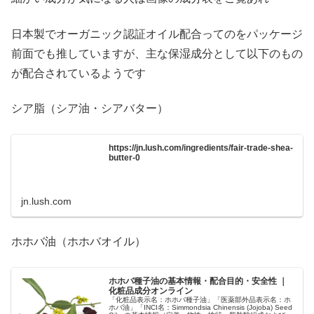
日本製でオーガニック認証オイル配合ってのをパッケージ
前面でも推していますが、主な保湿成分として以下のもの
が配合されているようです
シア脂（シア油・シアバター）
https://jn.lush.com/ingredients/fair-trade-shea-
butter-0
jn.lush.com
ホホバ油（ホホバオイル）
ホホバ種子油の基本情報・配合目的・安全性 ｜
化粧品成分オンライン
「化粧品表示名：ホホバ種子油」「医薬部外品表示名：ホ
ホバ油」「INCI名：Simmondsia Chinensis (Jojoba) Seed