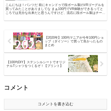
こんにちは！パンツだ 前にキャンドゥで段ボール製のVRゴーグルを
買ってみたことがありましてな まぁ100円でVR体験ができるってと
ころでは充分な出来だと思うんですけど、流石に段ボール製はチープ
だとか、ずっと手持ちしてないといけないとか、イマ...
【2020年】100均マニアが今年100円ショ
ップ（ダイソー）で買って良かったもの
まとめ
【100均DIY】ステンシルシートでオリジ
ナルTシャツをつくるぞ！【プリント】
コメント
コメントを書き込む