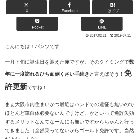
X
Facebook
はてブ
Pocket
LINE
2017.02.21
2019.07.11
こんにちは！パンツです
一月下旬に誕生日を迎えた俺ですが、そのタイミングで
数
免
年に一度訪れるひち面倒くさい手続き
と言えばそう！
許更新
ですね！
まぁ大阪市内住まいかつ最近はバンドでの遠征も無いので
ほとんど車自体必要ないんですけど、かといって免許失効
するメリットなんてなーんにも無いですからちゃんと行っ
てきました（全然乗ってないからゴールド免許です。当然