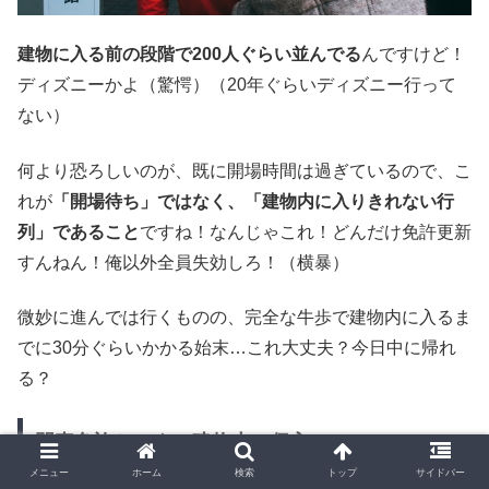
建物に入る前の段階で200人ぐらい並んでる
んですけど！
ディズニーかよ（驚愕）（20年ぐらいディズニー行って
ない）
何より恐ろしいのが、既に開場時間は過ぎているので、こ
れが
「開場待ち」ではなく、「建物内に入りきれない行
列」であること
ですね！なんじゃこれ！どんだけ免許更新
すんねん！俺以外全員失効しろ！（横暴）
微妙に進んでは行くものの、完全な牛歩で建物内に入るま
でに30分ぐらいかかる始末…これ大丈夫？今日中に帰れ
る？
門真免許センター建物内へ侵入
メニュー
ホーム
検索
トップ
サイドバー