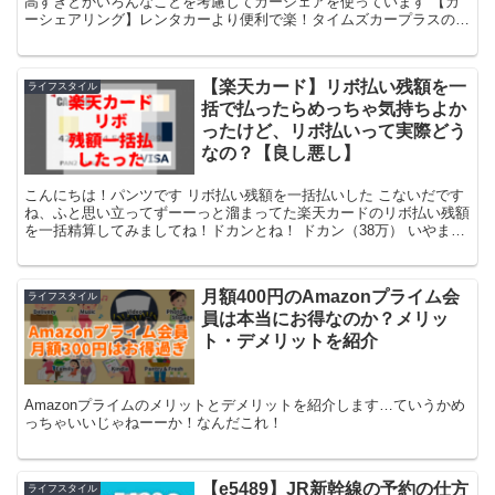
高すぎとかいろんなことを考慮してカーシェアを使っています 【カ
ーシェアリング】レンタカーより便利で楽！タイムズカープラスの使
い方とメリット【都市部向け】 - HMP2ブログ カー...
【楽天カード】リボ払い残額を一
ライフスタイル
括で払ったらめっちゃ気持ちよか
ったけど、リボ払いって実際どう
なの？【良し悪し】
こんにちは！パンツです リボ払い残額を一括払いした こないだです
ね、ふと思い立ってずーーっと溜まってた楽天カードのリボ払い残額
を一括精算してみましてね！ドカンとね！ ドカン（38万） いやまぁ
そんなドカンか、って言われたらそうなんだけど、ま...
月額400円のAmazonプライム会
ライフスタイル
員は本当にお得なのか？メリッ
ト・デメリットを紹介
Amazonプライムのメリットとデメリットを紹介します…ていうかめ
っちゃいいじゃねーーか！なんだこれ！
【e5489】JR新幹線の予約の仕方
ライフスタイル