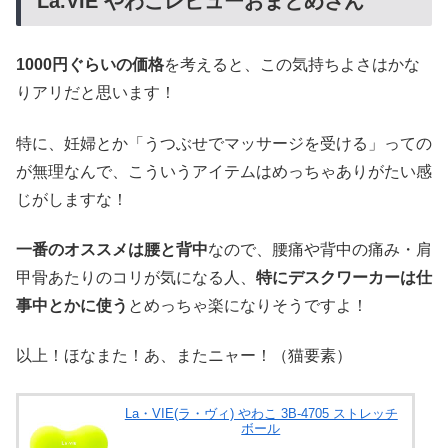
La.VIE やわこレビューおまとめさん
1000円ぐらいの価格
を考えると、この気持ちよさはかな
りアリだと思います！
特に、妊婦とか「うつぶせでマッサージを受ける」っての
が無理なんで、こういうアイテムはめっちゃありがたい感
じがしますな！
一番のオススメは腰と背中
なので、腰痛や背中の痛み・肩
甲骨あたりのコリが気になる人、
特にデスクワーカーは仕
事中とかに使う
とめっちゃ楽になりそうですよ！
以上！ほなまた！あ、またニャー！（猫要素）
La・VIE(ラ・ヴィ) やわこ 3B-4705 ストレッチ
ボール