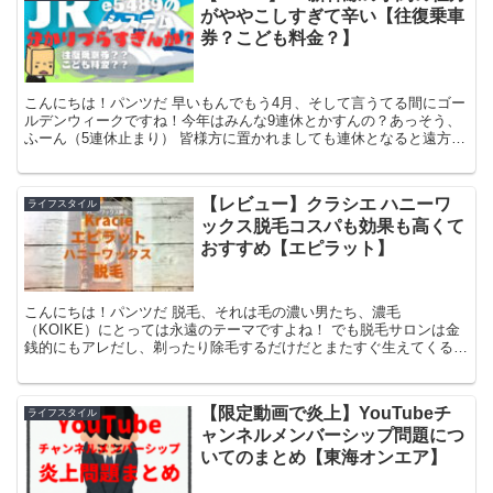
がややこしすぎて辛い【往復乗車
券？こども料金？】
こんにちは！パンツだ 早いもんでもう4月、そして言うてる間にゴー
ルデンウィークですね！今年はみんな9連休とかすんの？あっそう、
ふーん（5連休止まり） 皆様方に置かれましても連休となると遠方ま
でお出かけになられることもあろうかと思いますが、我...
【レビュー】クラシエ ハニーワ
ライフスタイル
ックス脱毛コスパも効果も高くて
おすすめ【エピラット】
こんにちは！パンツだ 脱毛、それは毛の濃い男たち、濃毛
（KOIKE）にとっては永遠のテーマですよね！ でも脱毛サロンは金
銭的にもアレだし、剃ったり除毛するだけだとまたすぐ生えてくる
し…ということで前はこういうの使ってみました まぁコレも悪く...
【限定動画で炎上】YouTubeチ
ライフスタイル
ャンネルメンバーシップ問題につ
いてのまとめ【東海オンエア】