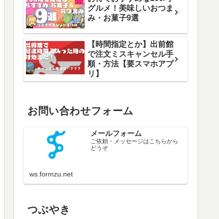
グルメ！美味しいおつま
み・お菓子9選
【時間指定とか】出前館
で注文ミスキャンセル手
順・方法【要スマホアプ
リ】
お問い合わせフォーム
メールフォーム
ご依頼・メッセージはこちらから
どうぞ
ws.formzu.net
つぶやき