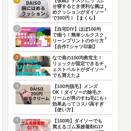
【仮眠】デスクにうつぶ
せ寝するとき便利な腕は
めクッションがダイソー
で300円！【まくら】
【自宅DIY】ほぼ100均
で揃う！簡単シルクスク
リーンプリントのやり方
【自作Tシャツ印刷】
なで肩の100均救世主！
リュックが固定できるチ
ェストベルトがダイソー
でも買えたよ
【100均脱毛】メンズ
OK！ダイソーの除毛ク
リームが男のすね毛にも
効果あってコスパ高すぎ
【使い方】
【100均】ダイソーでも
買えるゴム系接着剤G17