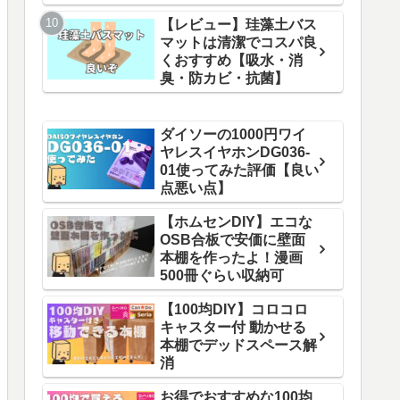
【レビュー】珪藻土バス
マットは清潔でコスパ良
くおすすめ【吸水・消
臭・防カビ・抗菌】
ダイソーの1000円ワイ
ヤレスイヤホンDG036-
01使ってみた評価【良い
点悪い点】
【ホムセンDIY】エコな
OSB合板で安価に壁面
本棚を作ったよ！漫画
500冊ぐらい収納可
【100均DIY】コロコロ
キャスター付 動かせる
本棚でデッドスペース解
消
お得でおすすめな100均