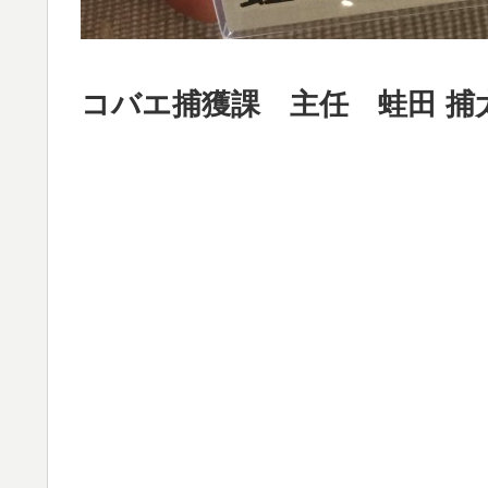
コバエ捕獲課 主任 蛙田 捕