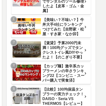
でサンダルのソール修理
したよ【皮革・ゴム・金
属】
【美味い？不味い？】牛
丼大手4社にランキング
つけてみた【吉野家・松
屋・すき家・なか卯】
【賃貸】予算2000円未
満！100均グッズでタン
クレストイレ風DIYやっ
たよ！【のこぎり不要】
【カップ麺】激辛系カッ
プラーメンの辛さランキ
ング22【コンビニ・スー
パー購入で実食済】
【比較】100均保温タン
ブラーの実力チェック！
DAISO・Seria VS
THERMOS【レビュー】