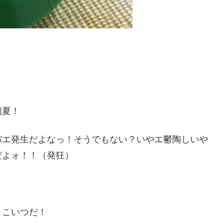
初夏！
バエ発生だよなっ！そうでもない？いやエ鬱陶しいや
だよォ！！（発狂）
！こいつだ！