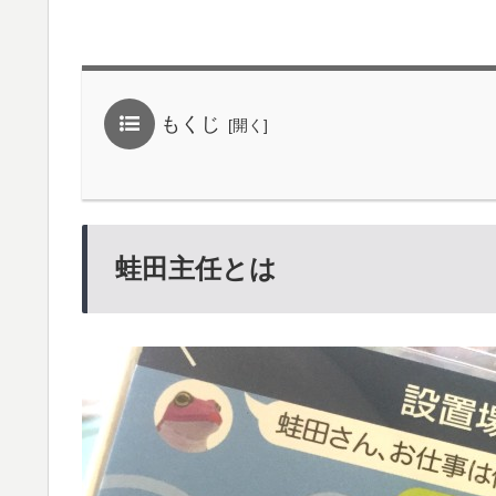
もくじ
蛙田主任とは