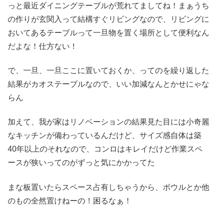
っと最近ダイニングテーブルが荒れてましてね！まぁうち
の作りが玄関入って結構すぐリビングなので、リビングに
おいてあるテーブルって一旦物を置く場所として便利なん
だよな！仕方ない！
で、一旦、一旦ここに置いておくか、ってのを繰り返した
結果がカオステーブルなので、いい加減なんとかせにゃな
らん
加えて、我が家はリノベーションの結果見た目には小奇麗
なキッチンが備わっているんだけど、サイズ感自体は築
40年以上のそれなので、コンロはキレイだけど作業スペ
ースが狭いってのがずっと気にかかってた
まな板置いたらスペース占有しちゃうから、ボウルとか他
のもの全然置けねーの！困るなぁ！