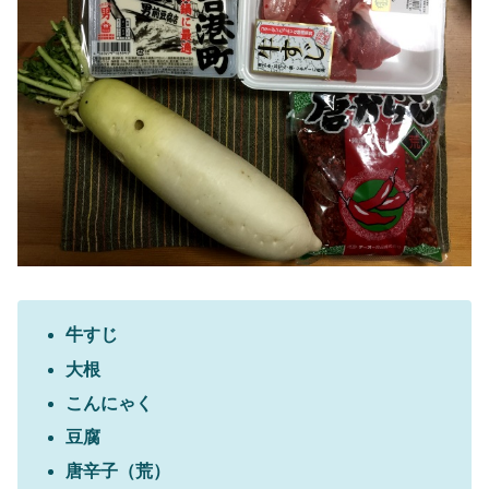
牛すじ
大根
こんにゃく
豆腐
唐辛子（荒）