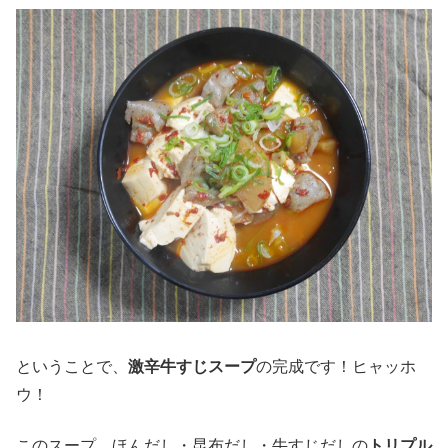
ということで、
激辛牛すじスープ
の完成です！ヒャッホ
ウ！
このスープ、ほんだし・昆布だし・牛すじだしの
トリプル