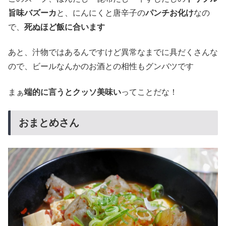
旨味バズーカ
と、にんにくと唐辛子の
パンチお化け
なの
で、
死ぬほど飯に合います
あと、汁物ではあるんですけど異常なまでに具だくさんな
ので、ビールなんかのお酒との相性もグンバツです
まぁ
端的に言うとクッソ美味い
ってことだな！
おまとめさん