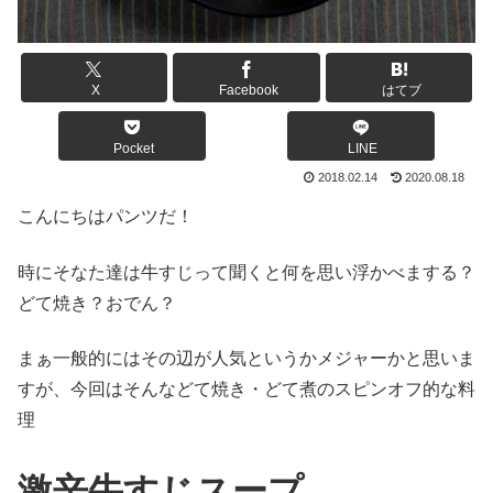
X
Facebook
はてブ
Pocket
LINE
2018.02.14
2020.08.18
こんにちはパンツだ！
時にそなた達は牛すじって聞くと何を思い浮かべまする？
どて焼き？おでん？
まぁ一般的にはその辺が人気というかメジャーかと思いま
すが、今回はそんなどて焼き・どて煮のスピンオフ的な料
理
激辛牛すじスープ