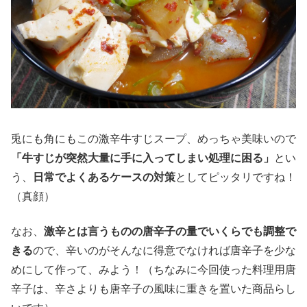
兎にも角にもこの激辛牛すじスープ、めっちゃ美味いので
「牛すじが突然大量に手に入ってしまい処理に困る」
とい
う、
日常でよくあるケースの対策
としてピッタリですね！
（真顔）
なお、
激辛とは言うものの唐辛子の量でいくらでも調整で
きる
ので、辛いのがそんなに得意でなければ唐辛子を少な
めにして作って、みよう！（ちなみに今回使った料理用唐
辛子は、辛さよりも唐辛子の風味に重きを置いた商品らし