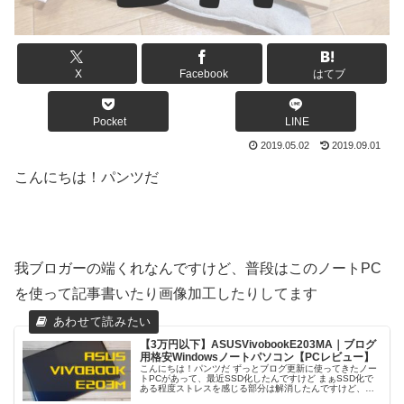
X
Facebook
はてブ
Pocket
LINE
2019.05.02
2019.09.01
こんにちは！パンツだ
我ブロガーの端くれなんですけど、普段はこのノートPC
を使って記事書いたり画像加工したりしてます
【3万円以下】ASUSVivobookE203MA｜ブログ
用格安Windowsノートパソコン【PCレビュー】
こんにちは！パンツだ ずっとブログ更新に使ってきたノー
トPCがあって、最近SSD化したんですけど まぁSSD化で
ある程度ストレスを感じる部分は解消したんですけど、ち
ょっと問題があってな！ ノートPCなんで外で使うことも用