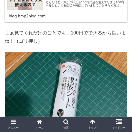
るんだけど、気がついたら100均に足を運んでしまう100均
中毒ともいえる症状を発症していまして、おそらく完治は
絶望的ですね！（笑顔） でまぁ、頻繁に足を運んでいるの
でいろんな気になる商品
blog.hmp2blog.com
まぁ見てくれだけのことでも、100円でできるから良いよ
ね！（ゴリ押し）
メニュー
ホーム
検索
トップ
サイドバー