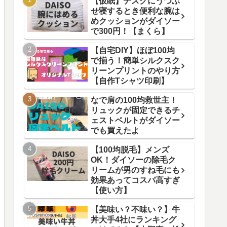
【仮眠】デスクにうつぶ
せ寝するとき便利な腕は
めクッションがダイソー
で300円！【まくら】
【自宅DIY】ほぼ100均
で揃う！簡単シルクスク
リーンプリントのやり方
【自作Tシャツ印刷】
なで肩の100均救世主！
リュックが固定できるチ
ェストベルトがダイソー
でも買えたよ
【100均脱毛】メンズ
OK！ダイソーの除毛ク
リームが男のすね毛にも
効果あってコスパ高すぎ
【使い方】
【美味い？不味い？】牛
丼大手4社にランキング