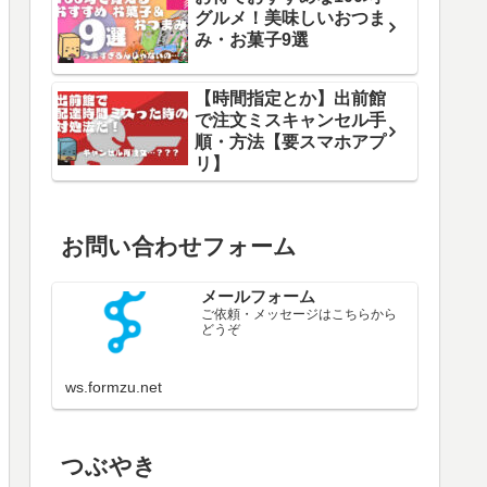
グルメ！美味しいおつま
み・お菓子9選
【時間指定とか】出前館
で注文ミスキャンセル手
順・方法【要スマホアプ
リ】
お問い合わせフォーム
メールフォーム
ご依頼・メッセージはこちらから
どうぞ
ws.formzu.net
つぶやき