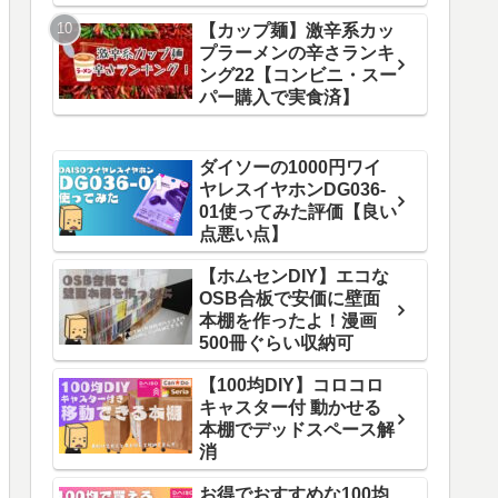
【カップ麺】激辛系カッ
プラーメンの辛さランキ
ング22【コンビニ・スー
パー購入で実食済】
ダイソーの1000円ワイ
ヤレスイヤホンDG036-
01使ってみた評価【良い
点悪い点】
【ホムセンDIY】エコな
OSB合板で安価に壁面
本棚を作ったよ！漫画
500冊ぐらい収納可
【100均DIY】コロコロ
キャスター付 動かせる
本棚でデッドスペース解
消
お得でおすすめな100均