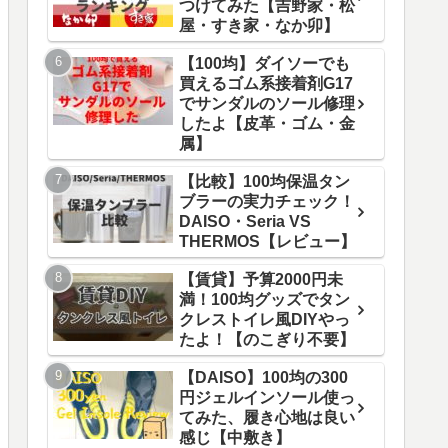
つけてみた【吉野家・松
屋・すき家・なか卯】
【100均】ダイソーでも
買えるゴム系接着剤G17
でサンダルのソール修理
したよ【皮革・ゴム・金
属】
【比較】100均保温タン
ブラーの実力チェック！
DAISO・Seria VS
THERMOS【レビュー】
【賃貸】予算2000円未
満！100均グッズでタン
クレストイレ風DIYやっ
たよ！【のこぎり不要】
【DAISO】100均の300
円ジェルインソール使っ
てみた、履き心地は良い
感じ【中敷き】