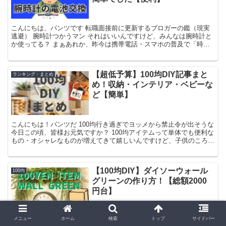
こんにちは、パンツです 転職面接前に更新するブロガーの鑑（現実
逃避） 腕時計つかうマン それはいいんですけど、みんなは腕時計と
か使ってる？ まぁあれか、昨今は携帯電話・スマホの普及で「時間
見るのはそっちでいいや」的なところからあんまり腕時計...
【超低予算】100均DIY記事まと
ランキング・まとめ
め！収納・インテリア・ベビーな
ど【簡単】
こんにちは！パンツだ 100均行き過ぎでヨッメから禁止令が出そうな
今日この頃、皆様お元気ですか？ 100均アイテムって単体でも便利な
もの・オシャレなものが増えてきて嬉しいんですけど、子供のころか
らものづくりスキーな習性のある俺としては「とに...
【100均DIY】ダイソーウォール
100均
グリーンの作り方！【総額2000
円台】
メニュー
ホーム
検索
トップ
サイドバー
こんにちは！パンツだ 引っ越してきて壁を割と自由に装飾できるよ