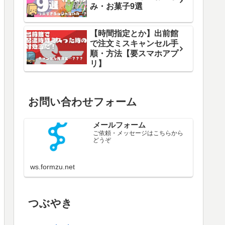
み・お菓子9選
【時間指定とか】出前館
で注文ミスキャンセル手
順・方法【要スマホアプ
リ】
お問い合わせフォーム
メールフォーム
ご依頼・メッセージはこちらから
どうぞ
ws.formzu.net
つぶやき