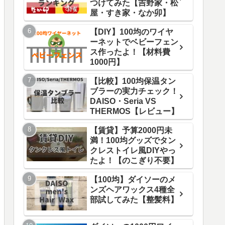
つけてみた【吉野家・松
屋・すき家・なか卯】
【DIY】100均のワイヤ
ーネットでベビーフェン
ス作ったよ！【材料費
1000円】
【比較】100均保温タン
ブラーの実力チェック！
DAISO・Seria VS
THERMOS【レビュー】
【賃貸】予算2000円未
満！100均グッズでタン
クレストイレ風DIYやっ
たよ！【のこぎり不要】
【100均】ダイソーのメ
ンズヘアワックス4種全
部試してみた【整髪料】