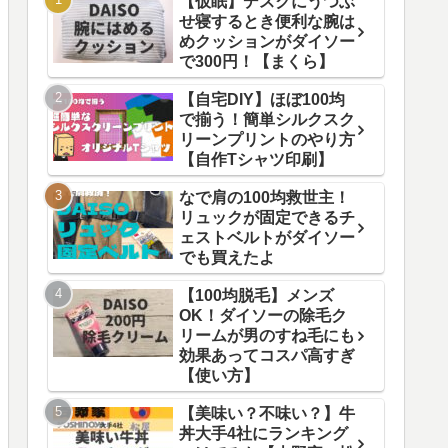
【仮眠】デスクにうつぶ
せ寝するとき便利な腕は
めクッションがダイソー
で300円！【まくら】
【自宅DIY】ほぼ100均
で揃う！簡単シルクスク
リーンプリントのやり方
【自作Tシャツ印刷】
なで肩の100均救世主！
リュックが固定できるチ
ェストベルトがダイソー
でも買えたよ
【100均脱毛】メンズ
OK！ダイソーの除毛ク
リームが男のすね毛にも
効果あってコスパ高すぎ
【使い方】
【美味い？不味い？】牛
丼大手4社にランキング