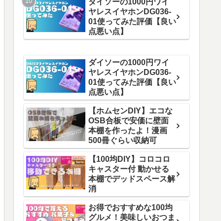
ダイソーの1000円ワイ
ヤレスイヤホンDG036-
01使ってみた評価【良い
点悪い点】
ダイソーの1000円ワイ
ヤレスイヤホンDG036-
01使ってみた評価【良い
点悪い点】
【ホムセンDIY】エコな
OSB合板で安価に壁面
本棚を作ったよ！漫画
500冊ぐらい収納可
【100均DIY】コロコロ
キャスター付 動かせる
本棚でデッドスペース解
消
お得でおすすめな100均
グルメ！美味しいおつま