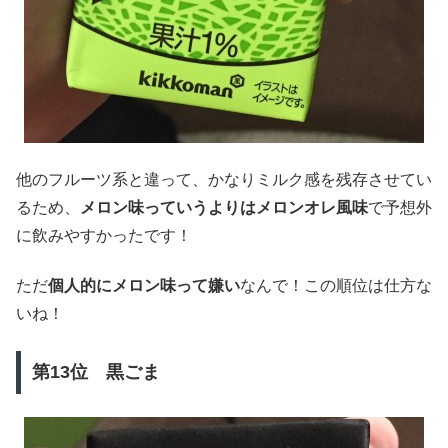
他のフルーツ系と違って、かなりミルク感を残存させてい
るため、
メロン味っていうよりはメロンオレ風味
で予想外
に飲みやすかったです！
ただ
個人的にメロン味って嫌い
なんで！この順位は仕方な
いね！
第13位 黒ごま