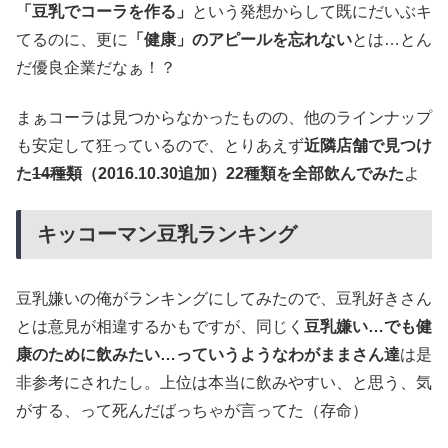
「豆乳でコーラを作る」
という発想からして既にだいぶキ
てるのに、更に
「健康」のアピールを忘れない
とは…とん
だ優良企業だなぁ！？
まぁコーラは見つからなかったものの、他のラインナップ
も安定して狂っているので、とりあえず
近隣店舗で見つけ
た
14種類
（2016.10.30追加）22種類を全部飲んでみた
よ
キッコーマン豆乳ランキング
豆乳嫌いの俺がランキングにしてみたので、豆乳好きさん
とは意見が相違するかもですが、同じく
豆乳嫌い…でも健
康のために飲みたい…っていうようなわがままさん達
は是
非参考にされたし。上位は本当に飲みやすい、と思う、気
がする、って死んだばっちゃが言ってた（存命）