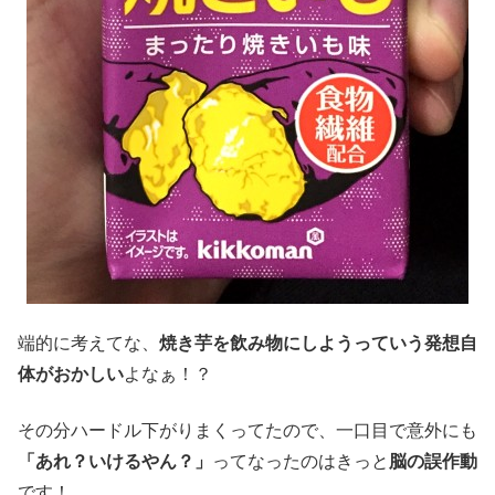
端的に考えてな、
焼き芋を飲み物にしようっていう発想自
体がおかしい
よなぁ！？
その分ハードル下がりまくってたので、一口目で意外にも
「あれ？いけるやん？」
ってなったのはきっと
脳の誤作動
です！