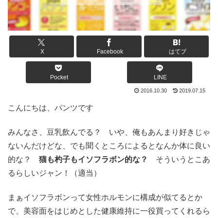
X
Facebook
はてブ
Pocket
LINE
2016.10.30
2019.07.15
こんにちは、パンツです
みんなさ、豆乳飲んでる？ いや、俺もあんまり好きじゃ
ないんだけどな、でも聞くところによるとなんか体に良い
的な？
猫も杓子もイソフラボン的な？
そういうとこあ
るらしいジャン！（適当）
まぁイソフラボンって女性ホルモンに構成が似てるとか
で、美容面をはじめとした健康維持に一役買ってくれるら