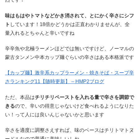
味はもはやトマトなどかき消されて、とにかく辛さにシフ
ト
しています！18倍かどうかは正直わかりませんが、全
量入れるとちゃんと辛いですね
辛辛魚や北極ラーメンほどでは無いですけど、ノーマルの
蒙古タンメン中本カップ麺ぐらいの辛さはある本格派です
【カップ麺】激辛系カップラーメン・焼きそば・スープ辛
さランキング11【随時更新】 – HMP2ブログ
ただ、本品は
チリチリペーストを入れる量で辛さを調節で
きる
ので、辛いの得意じゃないけど食べれるようになりた
い！って人には良いんじゃないかと思います
辛さを適度に調整さえすれば、味のベースはチリトマトヌ
ードルなので普通に美味しいしね