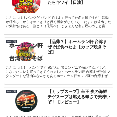
たらキツイ【日清】
こんにちは！パンツだ バンドではよく行ってた名古屋ですが、活動
が縮小してからはめっきりと行く機会がなくてな！たまには遠出した
い気持ちはある！割と！（俺調べ） まぁそんな名古屋のめしと言え
ば味噌カツやひつまぶしあたりが圧倒的にご高名かと存じま...
【品薄？】ホームラン軒 台湾ま
カップ麺
ぜそば食べたよ【カップ焼きそ
ば】
こんにちは！ パンツです 嫁がね、某コンビニで働いてんだけど、
こないだコレを買ってきてくれました ホームラン軒 台湾まぜそば ス
タンダードな醤油味なんかもあるホームラン軒カップ麺の台湾まぜそ
ば味 そう、「名古屋名物 台湾ラーメン（アメリカン...
【カップスープ】辛王 炎の海鮮
カップ麺
チゲスープは燃える辛さで美味い
ぞ！【レビュー】