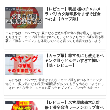
【レビュー】明星 極のチャルメ
カップ麺
ラ バリカタ麺辛豚骨まぜそば食
べたよ【カップ麺】
こんにちは！パンツです 夏になると激辛系の食べ物が増える傾向に
ありますが、カップ麺市場においても、というよりカップ麺が最も顕
著に「激辛シーズン」を体現していると言っても過言ではないように
思います でまぁ、辛い系のカップ麺といえば真っ赤なスー...
【カップ麺】非常食にも使えるペ
カップ麺
ヤング皿うどんデカすぎて怖い
【味・レビュー】
こんにちは！パンツだ 最近はそんなにカップ麺を食べるタイミング
無くて、多少気になる程度の新商品があっても手を出さないようにし
てきた そんな最中、ふと立ち寄ったセブンイレブンの売り場でひと
きわ目立つ、いや目立つっていうか…なにこれ？ちょっとデ...
【レビュー】名古屋味仙本店監
カップ麺
修！激辛台湾ラーメンカップ食べ