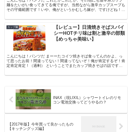
こんにちは！パンツだ これとかこれとか、その他にも激辛系カップ
麺をたいがい食ってきてる俺ですが、当然ながら激辛カップスープも
その守備範囲です！いや、俺がというかむしろ嫁が、ですけどね！
で、そんな我々の前にこんなネーミングのものが登場したら...
【レビュー】日清焼きそばスパイ
カップ麺
シーHOTチリ味は割と激辛の部類
【めっちゃ美味い】
こんにちは！パンツだ まーーたコイツ焼きそば食ってんのかよ、っ
て思ったお前！間違ってない！間違ってないぞ！俺が肯定するぞ！肯
定肯定肯定！（過剰） ということでまたカップ焼きそばの話です！
まぁなんだ、カップ焼きそばをこよなく愛するって訳じゃ...
INAX（現LIXIL）シャワートイレのリモ
コン電池交換ってどうやるの？
【2017年版】今年買って良かったもの
【キッチングッズ編】