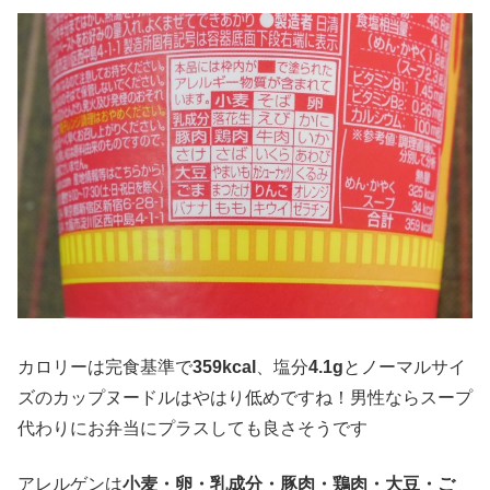
カロリーは完食基準で
359kcal
、塩分
4.1g
とノーマルサイ
ズのカップヌードルはやはり低めですね！男性ならスープ
代わりにお弁当にプラスしても良さそうです
アレルゲンは
小麦・卵・乳成分・豚肉・鶏肉・大豆・ご