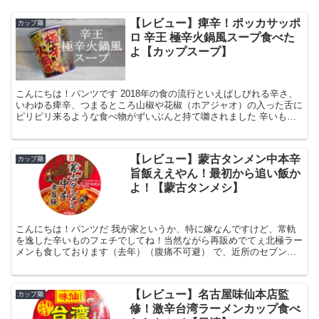
【レビュー】痺辛！ポッカサッポ
カップ麺
ロ 辛王 極辛火鍋風スープ食べた
よ【カップスープ】
こんにちは！パンツです 2018年の食の流行といえばしびれる辛さ、
いわゆる痺辛、つまるところ山椒や花椒（ホアジャオ）の入った舌に
ピリピリ来るような食べ物がずいぶんと持て囃されました 辛いもの
って一定の人気がずっとあるもんですけど、なんで急に...
【レビュー】蒙古タンメン中本辛
カップ麺
旨飯ええやん！最初から追い飯か
よ！【蒙古タンメシ】
こんにちは！パンツだ 我が家というか、特に嫁なんですけど、常軌
を逸した辛いものフェチでしてね！当然ながら再販めでてぇ北極ラー
メンも食しております（去年）（腹痛不可避） で、近所のセブンイ
レブンに行ったら同類のやつ見つけましたんで！当然の権利...
【レビュー】名古屋味仙本店監
カップ麺
修！激辛台湾ラーメンカップ食べ