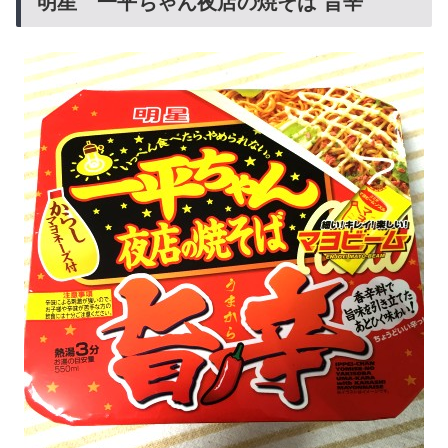
明星 一平ちゃん夜店の焼そば 旨辛