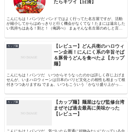
たらキツイ【日清】
こんにちは！パンツだ バンドではよく行ってた名古屋ですが、活動
が縮小してからはめっきりと行く機会がなくてな！たまには遠出した
い気持ちはある！割と！（俺調べ） まぁそんな名古屋のめしと言え
ば味噌カツやひつまぶしあたりが圧倒的にご高名かと存じま...
【レビュー】どん兵衛のハロウィ
カップ麺
ーン企画！にんにく系の辛旨そば
＆豚骨うどんを食べたよ【カップ
麺】
こんにちは！パンツだ いつからそうなったのかは詳しく存じ上げま
せんが、いまハロウィーンは日本のパリピ文化との相性も相まって根
付きつつありますね でまぁ、いつもこういう「かなり盛り上がって
はいるけどあくまでも若者文化」っていう状態のときに...
【カップ麺】麺屋はなび監修台湾
カップ麺
まぜそば過去最高に美味かった
【レビュー】
こんにちは！パンツだ 気づいたら普通に好物みたいになっている台