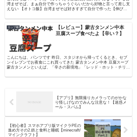
湾まぜそば、まぁ自分で作っちゃうぐらいだから好物と言って差し支
えない 【オトコ飯】台湾まぜそば好きすぎて自分で作った【伸びし
ろ有り】 でまぁ、台湾まぜそばってカップ麺も巷に結...
【レビュー】蒙古タンメン中本
カップ麺
豆腐スープ食べたよ【辛い？】
こんにちは、パンツです 昨日、スタジオから帰ってくるとき、セブ
ンイレブンでお夜食にこれ買ってきた 蒙古タンメン中本 豆腐スープ
蒙古タンメンといえば、「辛さの新境地」「レッド・ホット・チリ・
ペッパー・ラーメンズ」「唐辛子キチガイ」と俺に評さ...
【アプリ】無限撮りカメラってのがかな
り怪しげなのでみんな注意な！【迷惑メ
ール・スパム】
【初心者】スマホアプリ版マイクラPEの
進め方その2.鉄と食料と睡眠【minecraft/
マインクラフト】