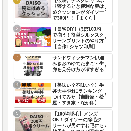
【仮眠】デスクにうつぶ
せ寝するとき便利な腕は
めクッションがダイソー
で300円！【まくら】
【自宅DIY】ほぼ100均
で揃う！簡単シルクスク
リーンプリントのやり方
【自作Tシャツ印刷】
サンドウィッチマン伊達
みきおのゆでたまご・生
卵を見分け方が凄すぎる
【美味い？不味い？】牛
丼大手4社にランキング
つけてみた【吉野家・松
屋・すき家・なか卯】
【100均脱毛】メンズ
OK！ダイソーの除毛ク
リームが男のすね毛にも