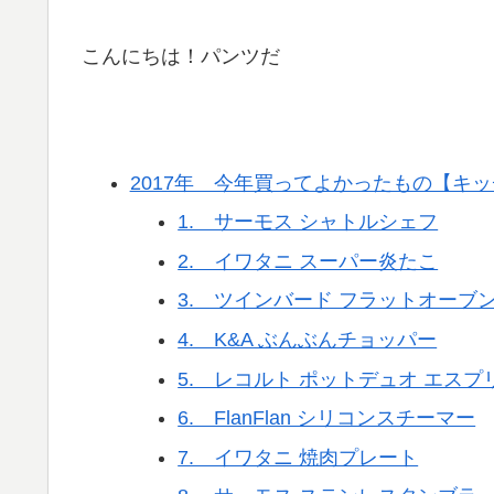
こんにちは！パンツだ
2017年 今年買ってよかったもの【キ
1. サーモス シャトルシェフ
2. イワタニ スーパー炎たこ
3. ツインバード フラットオーブ
4. K&A ぶんぶんチョッパー
5. レコルト ポットデュオ エスプ
6. FlanFlan シリコンスチーマー
7. イワタニ 焼肉プレート