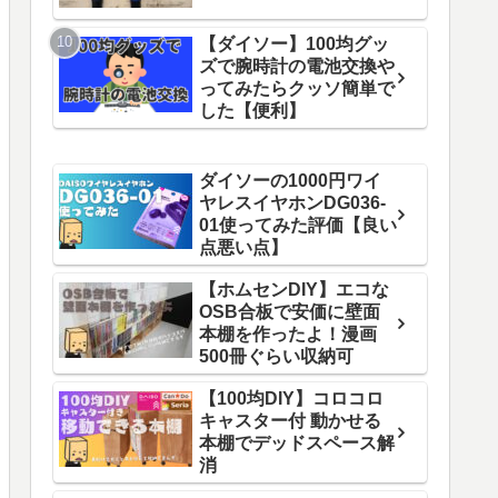
【ダイソー】100均グッ
ズで腕時計の電池交換や
ってみたらクッソ簡単で
した【便利】
ダイソーの1000円ワイ
ヤレスイヤホンDG036-
01使ってみた評価【良い
点悪い点】
【ホムセンDIY】エコな
OSB合板で安価に壁面
本棚を作ったよ！漫画
500冊ぐらい収納可
【100均DIY】コロコロ
キャスター付 動かせる
本棚でデッドスペース解
消