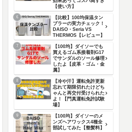
効果あってコスパ高すぎ
【使い方】
【比較】100均保温タン
ブラーの実力チェック！
DAISO・Seria VS
THERMOS【レビュー】
【100均】ダイソーでも
買えるゴム系接着剤G17
でサンダルのソール修理
したよ【皮革・ゴム・金
属】
【冷や汗】運転免許更新
忘れて期限切れたけどち
ゃんと再交付受けられた
よ！【門真運転免許試験
場】
【100均】ダイソーのメ
ンズヘアワックス4種全
部試してみた【整髪料】