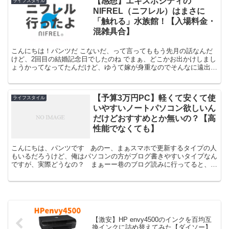
【感想】エキスポシティの
ライフスタイル
NIFREL（ニフレル）はまさに
「触れる」水族館！【入場料金・
混雑具合】
こんにちは！パンツだ こないだ、って言ってももう先月の話なんだ
けど、2回目の結婚記念日でしたのね でまぁ、どこかお出かけしまし
ょうかってなってたんだけど、ゆうて嫁が身重なのでそんなに遠出も
出来ない そんなわけで、近場だけど行ってなかった場所...
【予算3万円PC】軽くて安くて使
ライフスタイル
いやすいノートパソコン欲しいん
だけどおすすめとか無いの？【高
性能でなくても】
こんにちは、パンツです あのー、まぁスマホで更新するタイプの人
もいるだろうけど、俺はパソコンの方がブログ書きやすいタイプなん
ですが、実際どうなの？ まぁーー巷のブログ読みに行ってると、ブ
ログデザインとか割とイジイジしてる人多いから基本P...
【激安】HP envy4500のインクを百均互
換インクに詰め替えてみた【ダイソー】