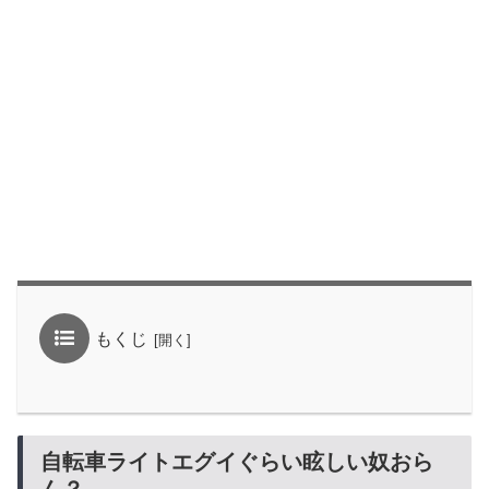
もくじ
自転車ライトエグイぐらい眩しい奴おら
ん？