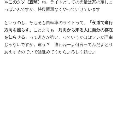
や
このクソ（直球）
ね、ライトとしての光量は案の定しょ
っぱいんですが、特段問題なくやっていけています
というのも、そもそも自転車のライトって、
「夜道で進行
方向を照らす」
ことよりも
「対向から来る人に自分の存在
を知らせる」
って趣きが強い、っていうかほぼソレが理由
じゃないですか。違う？ 違わねーよ何言ってんだよとり
あえずそのていで話進めてくからよろしく頼むよ