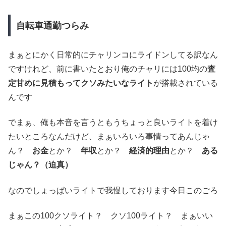
自転車通勤つらみ
まぁとにかく日常的にチャリンコにライドンしてる訳なん
ですけれど、前に書いたとおり俺のチャリには100均の
査
定甘めに見積もってクソみたいなライト
が搭載されている
んです
でまぁ、俺も本音を言うともうちょっと良いライトを着け
たいところなんだけど、まぁいろいろ事情ってあんじゃ
ん？
お金
とか？
年収
とか？
経済的理由
とか？
ある
じゃん？（迫真）
なのでしょっぱいライトで我慢しております今日このごろ
まぁこの100クソライト？ クソ100ライト？ まぁいい