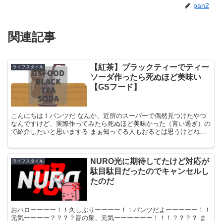
pan2
関連記事
【紅茶】ブラックティーでティー
ライフスタイル
ソーダ作ったら死ぬほど美味い
【GSフード】
こんにちは！パンツだ なんか、近所のスーパーで偶然見つけたやつ
なんですけど、実際作ってみたら死ぬほど美味かった（言い過ぎ）の
で紹介したいと思いまする まぁ知ってる人もおるとは思うけどね！
ご容赦ください！減るもんじゃなし！ GS FOOD ブ...
NURO光に期待してたけど対応が
ライフスタイル
駄目駄目だったのでキャンセルし
たのだ
おハローーーー！！久しぶりーーーー！！パンツだよーーーーー！！
元気ーーーー？？？？皆の衆、元気ーーーーーー！！！？？？？ ま