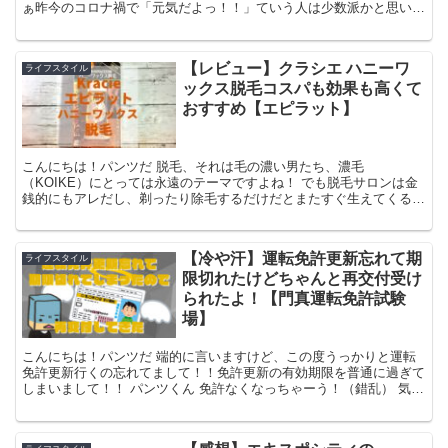
ぁ昨今のコロナ禍で「元気だよっ！！」ていう人は少数派かと思いま
すが、ゆうて耐える以外の選択肢なんかないわけで、コロナ...
【レビュー】クラシエ ハニーワ
ライフスタイル
ックス脱毛コスパも効果も高くて
おすすめ【エピラット】
こんにちは！パンツだ 脱毛、それは毛の濃い男たち、濃毛
（KOIKE）にとっては永遠のテーマですよね！ でも脱毛サロンは金
銭的にもアレだし、剃ったり除毛するだけだとまたすぐ生えてくる
し…ということで前はこういうの使ってみました まぁコレも悪く...
【冷や汗】運転免許更新忘れて期
ライフスタイル
限切れたけどちゃんと再交付受け
られたよ！【門真運転免許試験
場】
こんにちは！パンツだ 端的に言いますけど、この度うっかりと運転
免許更新行くの忘れてまして！！免許更新の有効期限を普通に過ぎて
しまいまして！！ パンツくん 免許なくなっちゃーう！（錯乱） 気づ
いたときは冷や汗というか、うんち漏らしそうなぐらい...