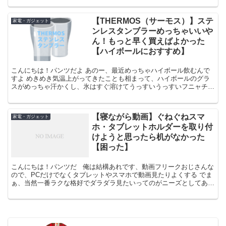
【THERMOS（サーモス）】ステ
家電・ガジェット
ンレスタンブラーめっちゃいいや
ん！もっと早く買えばよかった
【ハイボールにおすすめ】
こんにちは！パンツだよ あのー、最近めっちゃハイボール飲むんで
すよ めきめき気温上がってきたことも相まって、ハイボールのグラ
スがめっちゃ汗かくし、氷はすぐ溶けてうっすいうっすいフニャチン
ハイボールが出来上がるしで憤慨してたんですけど、そんな...
【寝ながら動画】ぐねぐねスマ
家電・ガジェット
ホ・タブレットホルダーを取り付
けようと思ったら机がなかった
【困った】
こんにちは！パンツだ 俺は結構あれです、動画フリークおじさんな
ので、PCだけでなくタブレットやスマホで動画見たりよくする でま
ぁ、当然一番ラクな格好でダラダラ見たいってのがニーズとしてある
ので、ベッドで寝ながら見たいんだけど、そうなると...