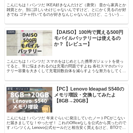
こんにちは！パンツだ IKEA好きなんだけど（唐突） 昔から家具とか
雑貨とか、別に詳しいわけじゃないんですけど、とにかく見るのが好
きでね ゴチャ付いてるのが好きなんじゃないんだけど、こういうた
くさんの物に囲まれた空間ってたまんなくないですか...
【DAISO】100均で買える500円
100均
モバイルバッテリーは使えるの
か？【レビュー】
こんにちは！パンツだ スマホをはじめとした携帯ガジェットを使っ
てると、常に悩まされるのは充電の問題ですよね 各社スマホのバッ
テリー容量を大きくして充電回数自体を減らすような努力をしてくれ
ていますけど、俺が使っているのはiphone8…ただで...
【PC】Lenovo Ideapad S540の
家電・ガジェット
メモリ増設・交換してみたよ
【8GB→20GB】
こんにちは！パンツだ 年末ぐらいに発注していたノートPCがこない
だ届きましてな！やったぜ！ これのOfficeなしを公式から買ったので
す パンツくん Lenovo公式セールだと相当安く買えるけど、BTOで納
期1か月ぐらいかかるから注意な！ ...