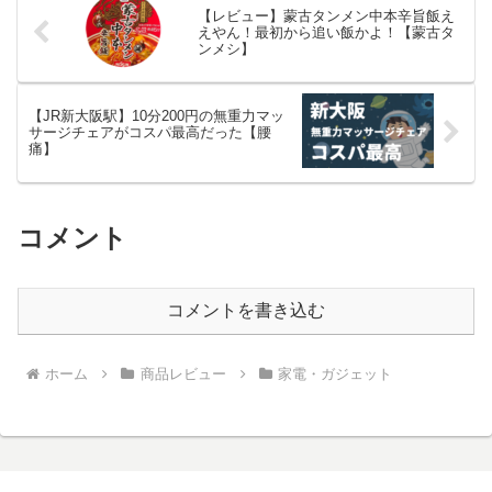
【レビュー】蒙古タンメン中本辛旨飯え
えやん！最初から追い飯かよ！【蒙古タ
ンメシ】
【JR新大阪駅】10分200円の無重力マッ
サージチェアがコスパ最高だった【腰
痛】
コメント
コメントを書き込む
ホーム
商品レビュー
家電・ガジェット