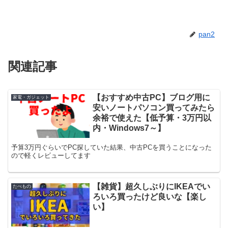
pan2
関連記事
【おすすめ中古PC】ブログ用に
家電・ガジェット
安いノートパソコン買ってみたら
余裕で使えた【低予算・3万円以
内・Windows7～】
予算3万円ぐらいでPC探していた結果、中古PCを買うことになった
ので軽くレビューしてます
【雑貨】超久しぶりにIKEAでい
たべもの
ろいろ買ったけど良いな【楽し
い】