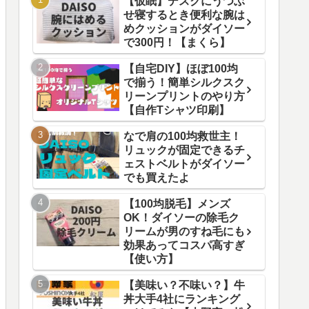
【仮眠】デスクにうつぶ
せ寝するとき便利な腕は
めクッションがダイソー
で300円！【まくら】
【自宅DIY】ほぼ100均
で揃う！簡単シルクスク
リーンプリントのやり方
【自作Tシャツ印刷】
なで肩の100均救世主！
リュックが固定できるチ
ェストベルトがダイソー
でも買えたよ
【100均脱毛】メンズ
OK！ダイソーの除毛ク
リームが男のすね毛にも
効果あってコスパ高すぎ
【使い方】
【美味い？不味い？】牛
丼大手4社にランキング