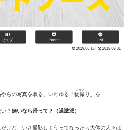
はてブ
Pocket
LINE
2019.06.16
2019.09.01
ぶつど
品やらの写真を取る、いわゆる「
物撮
り」を
無い？
無いなら帰って？（過激派）
んだけど、いざ撮影しようってなったら大体の人々は