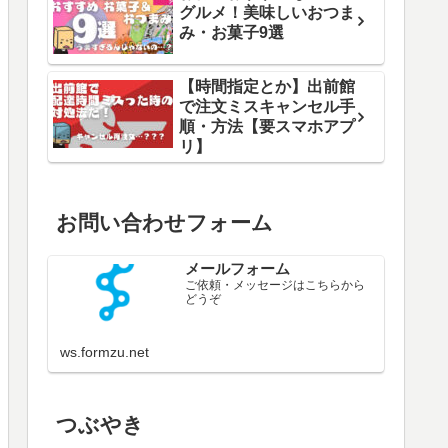
グルメ！美味しいおつま
み・お菓子9選
【時間指定とか】出前館
で注文ミスキャンセル手
順・方法【要スマホアプ
リ】
お問い合わせフォーム
メールフォーム
ご依頼・メッセージはこちらから
どうぞ
ws.formzu.net
つぶやき