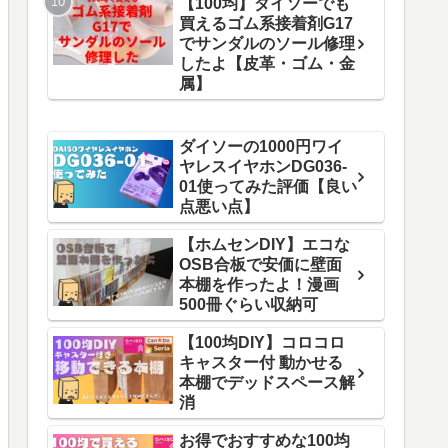
【100均】ダイソーでも
買えるゴム系接着剤G17
でサンダルのソール修理
したよ【皮革・ゴム・金
属】
ダイソーの1000円ワイ
ヤレスイヤホンDG036-
01使ってみた評価【良い
点悪い点】
【ホムセンDIY】エコな
OSB合板で安価に壁面
本棚を作ったよ！漫画
500冊ぐらい収納可
【100均DIY】コロコロ
キャスター付 動かせる
本棚でデッドスペース解
消
お得でおすすめな100均