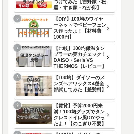
つけてみた【吉野家・松
屋・すき家・なか卯】
【DIY】100均のワイヤ
ーネットでベビーフェン
ス作ったよ！【材料費
1000円】
【比較】100均保温タン
ブラーの実力チェック！
DAISO・Seria VS
THERMOS【レビュー】
【100均】ダイソーのメ
ンズヘアワックス4種全
部試してみた【整髪料】
【賃貸】予算2000円未
満！100均グッズでタン
クレストイレ風DIYやっ
たよ！【のこぎり不要】