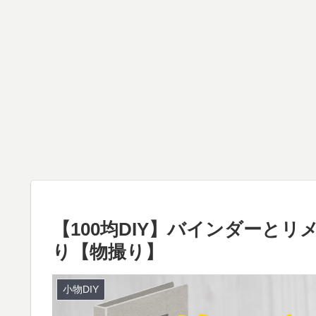
【100均DIY】バインダーと
り【物撮り】
小物DIY