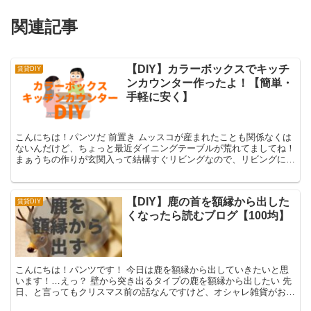
関連記事
【DIY】カラーボックスでキッチ
賃貸DIY
ンカウンター作ったよ！【簡単・
手軽に安く】
こんにちは！パンツだ 前置き ムッスコが産まれたことも関係なくは
ないんだけど、ちょっと最近ダイニングテーブルが荒れてましてね！
まぁうちの作りが玄関入って結構すぐリビングなので、リビングにお
いてあるテーブルって一旦物を置く場所として便利なんだ...
【DIY】鹿の首を額縁から出した
賃貸DIY
くなったら読むブログ【100均】
こんにちは！パンツです！ 今日は鹿を額縁から出していきたいと思
います！…えっ？ 壁から突き出るタイプの鹿を額縁から出したい 先
日、と言ってもクリスマス前の話なんですけど、オシャレ雑貨がお手
頃価格で手に入ることで人気のSalut!（サリュ）さ...