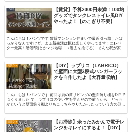
【賃貸】予算2000円未満！100均
100均
グッズでタンクレストイレ風DIY
やったよ！【のこぎり不要】
こんにちは！パンツです 賃貸マンション住まいで最近引っ越したば
っかりなんですけど、まぁ新生活は概ね楽しくやってます！エレベー
ター最高！階段5階とかマジ地獄！（過去を捨てる） そんな我が家で
すが、残念なことにトイレがキモかったのでDIYによる...
【DIY】ラブリコ（LABRICO）
賃貸DIY
で壁面に大型2段式ハンガーラッ
クを自作したよ【大容量収納】
こんにちは！パンツです 前回は鹿の首リビングの壁面飾り棚をDIYで
つくりました で、ラブリコの使い方を学んだので前々から、どっち
かというと壁面飾り棚よりもこっちをやりたかったっていう方のDIY
に取り掛かりました！そう、ハンガーラックですな！...
【お掃除】余ったみかんで電子レ
賃貸DIY
ンジをキレイにするよ！【DIY】