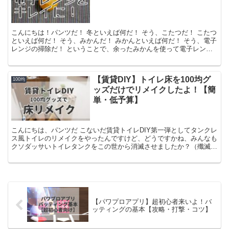
こんにちは！パンツだ！ 冬といえば何だ！ そう、こたつだ！ こたつ
といえば何だ！ そう、みかんだ！ みかんといえば何だ！ そう、電子
レンジの掃除だ！ ということで、余ったみかんを使って電子レンジ
をキレイにしていきます（読者目線で書いた非の付...
【賃貸DIY】トイレ床を100均グ
100均
ッズだけでリメイクしたよ！【簡
単・低予算】
こんにちは、パンツだ こないだ賃貸トイレDIY第一弾としてタンクレ
ス風トイレのリメイクをやったんですけど、どうですかね、みんなも
クソダッサいトイレタンクをこの世から消滅させましたか？（殲滅）
【賃貸】予算2000円未満！100均グッズでタン...
【パワプロアプリ】超初心者来いよ！バ
ッティングの基本【攻略・打撃・コツ】