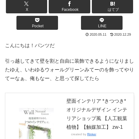
X
Facebook
はてブ
Pocket
LINE
2020.05.11
2020.12.29
こんにちは！パンツだ
引っ越してきて壁を割と自由に装飾できるようになりまし
たゆえ、いわゆるウォールグリーンみてーのを飾ってやり
てーなぁ、俺もなー、と思って探してたら
壁面インテリア *きつつき*
オリジナルデザイン インテ
リアショップ風 【人工観葉
植物】【触媒加工】 zw-1
created by
Rinker