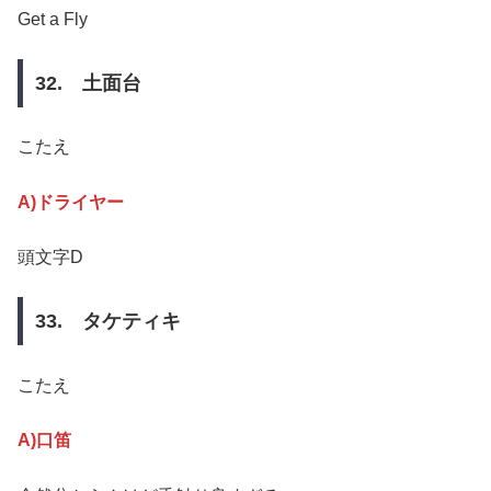
Get a Fly
32. 土面台
こたえ
A)ドライヤー
頭文字D
33. タケティキ
こたえ
A)口笛