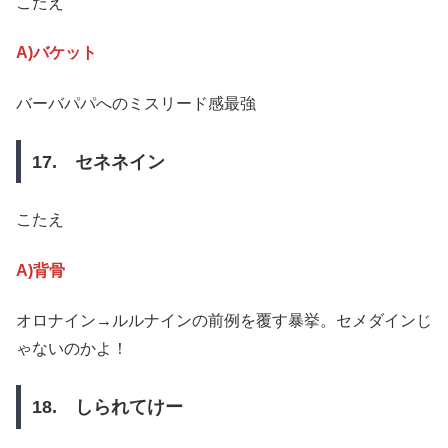
こたえ
A)バケット
バーバパパへのミスリード感最強
17. セネネイン
こたえ
A)背骨
オロナイン→ルルナインの前例を覆す暴挙。セメダインじ
ゃないのかよ！
18. しられてけー