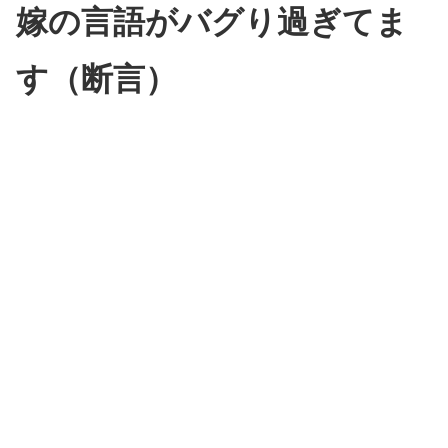
嫁の言語がバグり過ぎてま
す（断言）