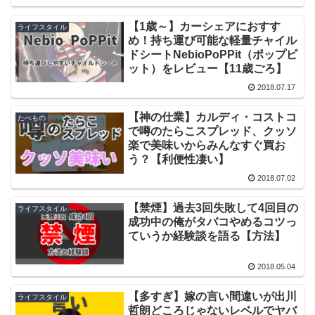
【1歳～】カーシェアにおすす
ライフスタイル
め！持ち運び可能な軽量チャイル
ドシートNebioPoPPit（ポップピ
ット）をレビュー【11歳ごろ】
2018.07.17
【神の仕業】カルディ・コストコ
たべもの
で噂のたらこスプレッド、クッソ
楽で美味いからみんなすぐ買お
う？【利便性凄い】
2018.07.02
【禁煙】過去3回失敗して4回目の
ライフスタイル
成功中の俺がタバコやめるコツっ
ていうか経験談を語る【方法】
2018.05.04
【多すぎ】嫁の言い間違いが出川
ライフスタイル
哲朗どころじゃないレベルでヤバ