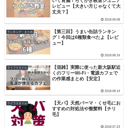
いて育脳！らくがき教室ジュニア
レビュー【大きい方じゃなくて大
丈夫？】
2018.09.08
【第三回】うまい缶詰ランキン
ランキング・まとめ
グ！今回は6種類食べたよ【レビ
ュー】
2018.08.16
【混雑】実際に使った新大阪駅近
ライフスタイル
くのフリーWi-Fi・電源カフェで
の作業感まとめ【安定】
2018.08.14
【天パ】天然パーマ・くせ毛にお
ライフスタイル
すすめの対処法や整髪料【チリ
毛】
2018.07.23