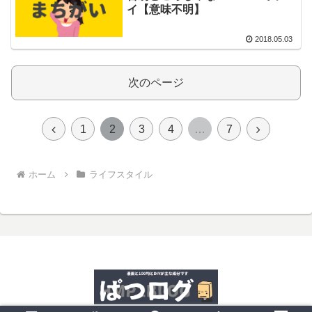
イ【意味不明】
2018.05.03
次のページ
前
次
1
2
3
4
…
7
へ
へ
ホーム
ライフスタイル