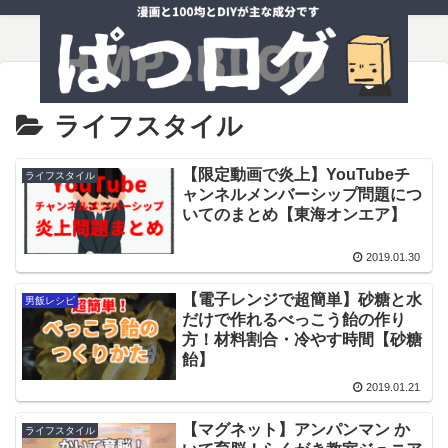
ライフスタイル
【限定動画で炎上】YouTubeチ
ライフスタイル
ャンネルメンバーシップ問題につ
いてのまとめ【東海オンエア】
2019.01.30
【電子レンジで超簡単】砂糖と水
男飯レシピ
だけで作れるべっこう飴の作り
方！材料割合・冷やす時間【砂糖
飴】
2019.01.21
【マグネット】アンパンマン か
ライフスタイル