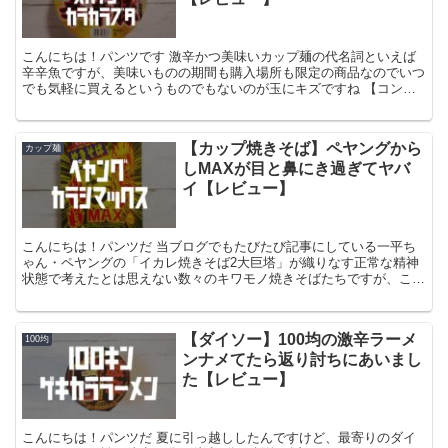
こんにちは！パンツです 激辛かつ美味いカップ麺の代名詞といえば
辛辛魚ですが、美味いものの期間も購入場所も限定の商品なのでいつ
でも気軽に買えるというものでもないのが玉にキズですね 【コンビ
ニカップ麺】激辛で美味過ぎる！スガキヤ辛辛魚（からから...
【カップ焼きそば】ペヤングから
カップ麺
しMAXが目と鼻にき過ぎてヤバ
イ【レビュー】
こんにちは！パンツだ 当ブログでもたびたび記事にしている一平ち
ゃん・ペヤングの「イカレ焼きそば2大巨塔」が織りなす正常な精神
状態で考えたとは思えない数々のキワモノ焼きそばたちですが、ここ
最近は単純な辛さを増すだけにとどまるなど、ちょっと闘争...
【ダイソー】100均の激辛ラーメ
100均
ンナメてたら返り討ちにあいまし
た【レビュー】
こんにちは！パンツだ 夏に引っ越ししたんですけど、最寄りのダイ