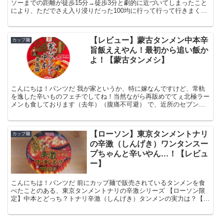
ソーまでの距離が徒歩15分→徒歩3分と劇的に近づいてしまったこと
により、ただでさえ入り浸りだった100均に行って行って行きまくる
生活をしています（1日に4回ぐらい行ったりします）...
【レビュー】蒙古タンメン中本辛
カップ麺
旨飯ええやん！最初から追い飯か
よ！【蒙古タンメシ】
こんにちは！パンツだ 我が家というか、特に嫁なんですけど、常軌
を逸した辛いものフェチでしてね！当然ながら再販めでてぇ北極ラー
メンも食しております（去年）（腹痛不可避） で、近所のセブンイ
レブンに行ったら同類のやつ見つけましたんで！当然の権利...
【ローソン】東京タンメントナリ
カップ麺
の辛激（しんげき）ワンタンスー
プちゃんと辛いやん…！【レビュ
ー】
こんにちは！パンツだ 前にカップ麺で販売されているタンメンを食
べたことのある、東京タンメントナリの辛激シリーズ 【ローソン限
定】中本とどっち？トナリ辛激（しんげき）タンメンの実力は？【激
辛カップ麺】 - HMP2BLOG でまぁ、今回は同シ...