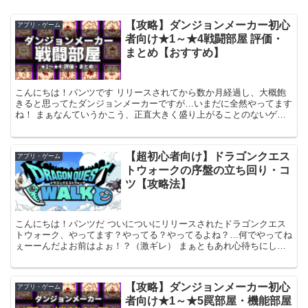
【攻略】ダンジョンメーカー初心
アプリ・ゲーム
者向け★1～★4戦闘部屋 評価・
まとめ【おすすめ】
こんにちは！パンツです リリースされてから数か月経過し、大概飽
きると思ってたダンジョンメーカーですが…いまだに全然やってます
ね！ まぁなんていうかこう、正直大きく盛り上がることのないゲー
ムっちゃゲームなんですけど、その分まったりとずっとやっ...
【超初心者向け】ドラゴンクエス
アプリ・ゲーム
トウォークの序盤の立ち回り・コ
ツ【攻略法】
こんにちは！パンツだ ついについにリリースされたドラゴンクエス
トウォーク、やってます？やってる？やってるよね？…何でやってね
ぇーーんだよお前はよぉ！？（激ギレ） まぁともあれ心待ちにして
いた人たちもいるでしょうし、結構な人たちがプレイしてま...
【攻略】ダンジョンメーカー初心
アプリ・ゲーム
者向け★1～★5罠部屋・機能部屋