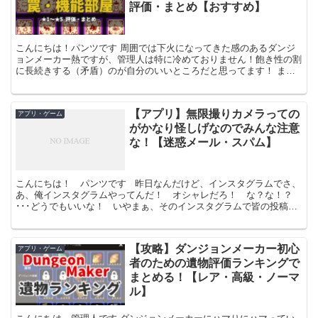
評価・まとめ【おすすめ】
こんにちは！パンツです 周囲では下火になってきた感のあるダンジ
ョンメーカー熱ですが、管理人は特に冷めておりません！飽き性の割
に長続きする（矛盾）のが自分のいいところだと思ってます！ まぁ
そんなことはさておいて、前回は戦闘部屋をまとめてみまし...
【アプリ】無限撮りカメラっての
アプリ・ゲーム
がかなり怪しげなのでみんな注意
な！【迷惑メール・スパム】
こんにちは！ パンツです 昨日なんだけど、インスタグラムでさ、
あ、俺インスタグラムやってんだ！ オシャレだろ！ な？な！？
･･･どうでもいいな！ いやまぁ、そのインスタグラムで皆の投稿と
か見てたんだけど、あれってちょっとだけだけど...
【攻略】ダンジョンメーカー初心
アプリ・ゲーム
者のための遺物評価ランキングで
まとめる！【レア・高級・ノーマ
ル】