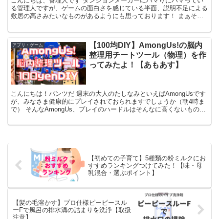
こんにちは、管理人です ダンジョンメーカーにハマりにハマってい
る管理人ですが、ゲームの面白さを感じている半面、説明不足による
敷居の高さみたいなものがあるようにも思っております！ まぁその
へんをね多少まとめておいたらみんなもダンジョンメーカー...
【100均DIY】AmongUs!の脳内
アプリ・ゲーム
整理用チートツール（物理）を作
ってみたよ！【あもあす】
こんにちは！パンツだ 週末の大人のたしなみといえばAmongUsです
が、みなさま健康的にプレイされておられますでしょうか（朝4時ま
で） そんなAmongUs、プレイのハードルはそんなに高くないもの
の、頼りになるのは自分自身の思考・推理能力で...
【初めての子育て】5種類の粉ミルクにお
すすめランキングつけてみた！【味・母
乳混合・選ぶポイント】
【髪の毛溶かす】プロ仕様ピーピースル
ーFで風呂の排水溝の詰まりを洗浄【取扱
注意】