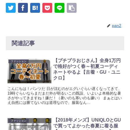
pan2
関連記事
【プチプラおじさん】全身1万円
ファッション
で格好がつく春～初夏コーディ
ネートやるよ【古着・GU・ユニ
クロ】
こんにちは！パンツだ 日が沈むのがエグいぐらい遅くなってきて、
19時ぐらいならまだまだ外が明るいこの既設、いよいよ本格的な暑
さがやってきますね！嫌だ！（暑いのも寒いのも嫌い） まぁとはい
え自然には勝てないのは道理なので、服装なん...
【2018年メンズ】UNIQLOとGU
ファッション
で買ってよかった春夏に着る服