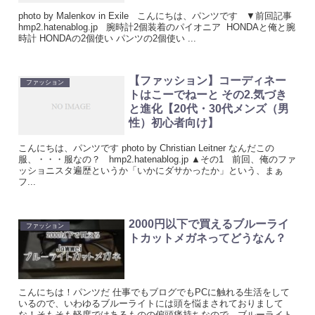
photo by Malenkov in Exile こんにちは、パンツです ▼前回記事
hmp2.hatenablog.jp 腕時計2個装着のパイオニア HONDAと俺と腕
時計 HONDAの2個使い パンツの2個使い ...
【ファッション】コーディネー
ファッション
トはこーでねーと その2.気づき
と進化【20代・30代メンズ（男
性）初心者向け】
こんにちは、パンツです photo by Christian Leitner なんだこの
服、・・・服なの？ hmp2.hatenablog.jp ▲その1 前回、俺のファ
ッショニスタ遍歴というか「いかにダサかったか」という、まぁ
フ...
2000円以下で買えるブルーライ
ファッション
トカットメガネってどうなん？
こんにちは！パンツだ 仕事でもブログでもPCに触れる生活をして
いるので、いわゆるブルーライトには頭を悩まされておりまして
な！そもそも軽度ではあるものの偏頭痛持ちなので、ブルーライト