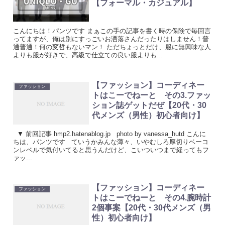
【フォーマル・カジュアル】
こんにちは！パンツです まぁこの手の記事を書く時の保険で毎回言
ってますが、俺は別にすっごいお洒落さんだったりはしません！普
通普通！何の変哲もないマン！ ただちょっとだけ、服に無興味な人
よりも服が好きで、高級で仕立ての良い服よりも...
【ファッション】コーディネー
ファッション
トはこーでねーと その3.ファッ
ション誌ゲットだぜ【20代・30
代メンズ（男性）初心者向け】
▼ 前回記事 hmp2.hatenablog.jp photo by vanessa_hutd こんに
ちは、パンツです ていうかみんな薄々、いやむしろ厚切りベーコ
ンレベルで気付いてると思うんだけど、こいついつまで経ってもフ
ァッ...
【ファッション】コーディネー
ファッション
トはこーでねーと その4.腕時計
2個事案【20代・30代メンズ（男
性）初心者向け】