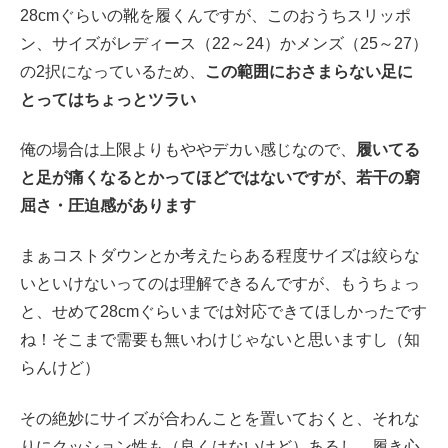
28cmぐらいの靴を履くんですが、このおうちスリッポ
ン、サイズがレディース（22～24）かメンズ（25～27）
の2択になっているため、
この範囲におさまらない足に
とってはちょっとツラい
俺の場合は上限よりもややデカい感じなので、
履いてる
と足が痛くなるとかってほどではないですが、若干の窮
屈さ・圧迫感があります
まぁコストダウンとか考えたらある程度サイズは絞らな
いといけないってのは理解できるんですが、もうちょっ
と、せめて28cmぐらいまでは対応できてほしかったです
ね！そこまで需要も無いわけじゃないと思いますし（知
らんけど）
その絶妙にサイズが合わんことを置いておくと、それな
りにクッション性も（良くはないけど）あるし、履き心