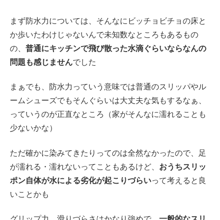
まず防水力については、そんなにビッチョビチョの床と
か歩いたわけじゃないんで未知数なところもあるもの
の、
普通にキッチンで飛び散った水滴ぐらいならなんの
問題も感じません
でした
まぁでも、防水力っていう意味では普通のスリッパやル
ームシューズでもそんぐらいは大丈夫な気もするなぁ、
っていうのが正直なところ（家がそんなに濡れることも
少ないかな）
ただ確かに染みてきたりってのは全然なかったので、足
が濡れる・濡れないってこともあるけど、
おうちスリッ
ポン自体が水による劣化が起こりづらい
って考えると良
いことかも
グリップ力、滑りづらさはかなり強めで、
一般的なスリ