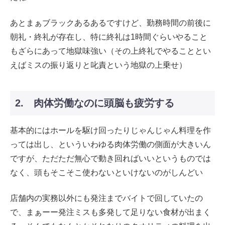
あとまぁブラックあるあるですけど、勤務時間の前後に
朝礼・終礼が存在し、特に終礼は1時間ぐらいやること
もざらにあって地獄味強い（その上終礼でやることとい
えばミスの振り返りと叱責という地獄の上乗せ）
2. 肉体労働なのに頭脳も疲労する
基本的にはホールを駆け回ったりじゃんじゃん料理を作
っては出し、といういわゆる肉体労働の側面が大きいん
ですが、ただただ無心で動き回ればいいというものでは
なく、頭もそこそこ使わないといけないのがしんどい
店舗内の実務以外にも発注までバイトで回していたの
で、まぁーー発注ミスも多発して足りない食材が出まく