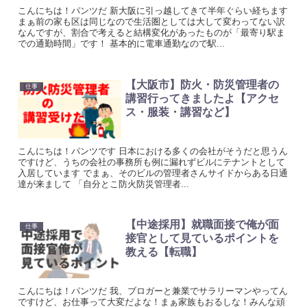
こんにちは！パンツだ 新大阪に引っ越してきて半年ぐらい経ちます
まぁ前の家も区は同じなので生活圏としては大して変わってない訳
なんですが、割合で考えると結構変化があったものが「最寄り駅ま
での通勤時間」です！ 基本的に電車通勤なので駅...
【大阪市】防火・防災管理者の
仕事
講習行ってきましたよ【アクセ
ス・服装・講習など】
こんにちは！パンツです 日本における多くの会社がそうだと思うん
ですけど、うちの会社の事務所も例に漏れずビルにテナントとして
入居しています でまぁ、そのビルの管理者さんサイドからある日通
達が来まして 「自分とこ防火防災管理者...
【中途採用】就職面接で俺が面
仕事
接官として見ているポイントを
教える【転職】
こんにちは！パンツだ 我、ブロガーと兼業でサラリーマンやってん
ですけど、お仕事って大変だよな！まぁ家族もおるしな！みんな頑