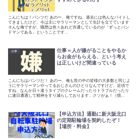
こんにちは！パンツだ あのー、俺ですね、過去には色んなバイトし
てきましたけど、今は主にサラリーマンとして生計を立てています
そんな俺ですが、職歴は色々あれど共通しているのが「ずっとバン
ドマンである」ということです...
仕事＝人が嫌がることをやるか
仕事
らお金がもらえる、という考え
は正しいけど間違っている
こんにちはパンツだ！ あのー、俺も世の中の皆様の大多数と同じよ
うにサラリーマンやってるおじさんのひとりなんですけど、近頃で
すね、なんか日々違うタイプのクレームだったりトラブルだったり
に連日遭遇して精神をすり減らしております…クソがぁ！（憤...
【申込方法】通勤に新大阪北口
仕事
の定期駐輪場を契約したぞ！
【場所・料金】