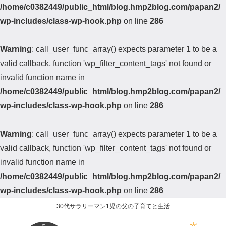
/home/c0382449/public_html/blog.hmp2blog.com/papan2/
wp-includes/class-wp-hook.php
on line
286
Warning
: call_user_func_array() expects parameter 1 to be a
valid callback, function 'wp_filter_content_tags' not found or
invalid function name in
/home/c0382449/public_html/blog.hmp2blog.com/papan2/
wp-includes/class-wp-hook.php
on line
286
Warning
: call_user_func_array() expects parameter 1 to be a
valid callback, function 'wp_filter_content_tags' not found or
invalid function name in
/home/c0382449/public_html/blog.hmp2blog.com/papan2/
wp-includes/class-wp-hook.php
on line
286
30代サラリーマン1児の父の子育てと生活