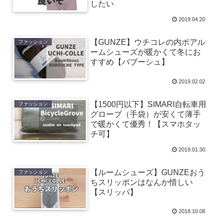
したい
2019.04.20
【GUNZE】ウチコレの内ボアル
ファッション
ームシューズが暖かくて冬にお
すすめ【バブーシュ】
2019.02.02
【1500円以下】SIMARI自転車用
ファッション
グローブ（手袋）が安くて薄手
で暖かくて優秀！【スマホタッ
チ可】
2019.01.30
【ルームシューズ】GUNZEおう
ファッション
ちスリッポンはなんか惜しい
【スリッパ】
2018.10.08