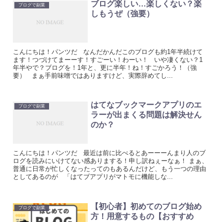
ブログ楽しい…楽しくない？楽
ブログで副業
しもうぜ（強要）
こんにちは！パンツだ なんだかんだこのブログも約1年半続けて
ます！つづけてまーーす！すごーい！わーい！ いや凄くない？1
年半やで？ブログを！1年と、更に半年！ね！すごかろう！（強
要） まぁ手前味噌ではありますけど、実際辞めてし...
はてなブックマークアプリのエ
ブログで副業
ラーが出まくる問題は解決せん
のか？
こんにちは！パンツだ 最近は前に比べるとあーーーんまり人のブ
ログを読みにいけてない感ありまする！申し訳ねぇーなぁ！ まぁ、
普通に日常が忙しくなったってのもあるんだけど、もう一つの理由
としてあるのが 「はてブアプリがマトモに機能しな...
【初心者】初めてのブログ始め
ブログで副業
方！用意するもの【おすすめ