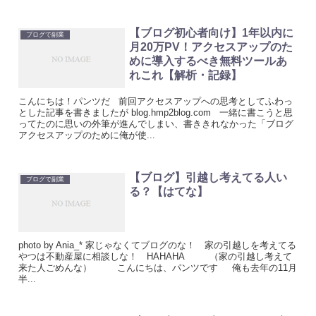
【ブログ初心者向け】1年以内に
ブログで副業
月20万PV！アクセスアップのた
めに導入するべき無料ツールあ
れこれ【解析・記録】
こんにちは！パンツだ 前回アクセスアップへの思考としてふわっ
とした記事を書きましたが blog.hmp2blog.com 一緒に書こうと思
ってたのに思いの外筆が進んでしまい、書ききれなかった「ブログ
アクセスアップのために俺が使...
【ブログ】引越し考えてる人い
ブログで副業
る？【はてな】
photo by Ania_* 家じゃなくてブログのな！ 家の引越しを考えてる
やつは不動産屋に相談しな！ HAHAHA （家の引越し考えて
来た人ごめんな） こんにちは、パンツです 俺も去年の11月
半...