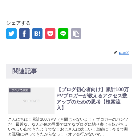
シェアする
pan2
関連記事
【ブログ初心者向け】累計100万
ブログで副業
PVブロガーが教えるアクセス数
アップのための思考【検索流
入】
こんにちは！累計100万PV（月間じゃないよ！）ブロガーのパンツ
だ 最近な、なんか俺の界隈ではてなブログに馳せ参じる奴がちょ
いちょい出てきたようでな！おじさんは嬉しい！単純に！今まで割
と孤独にやってきたからなっ！（オフ会行かないマ...