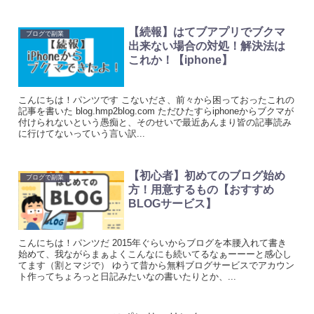
【続報】はてブアプリでブクマ
ブログで副業
出来ない場合の対処！解決法は
これか！【iphone】
こんにちは！パンツです こないださ、前々から困っておったこれの
記事を書いた blog.hmp2blog.com ただひたすらiphoneからブクマが
付けられないという愚痴と、そのせいで最近あんまり皆の記事読み
に行けてないっていう言い訳...
【初心者】初めてのブログ始め
ブログで副業
方！用意するもの【おすすめ
BLOGサービス】
こんにちは！パンツだ 2015年ぐらいからブログを本腰入れて書き
始めて、我ながらまぁよくこんなにも続いてるなぁーーーと感心し
てます（割とマジで） ゆうて昔から無料ブログサービスでアカウン
ト作ってちょろっと日記みたいなの書いたりとか、...