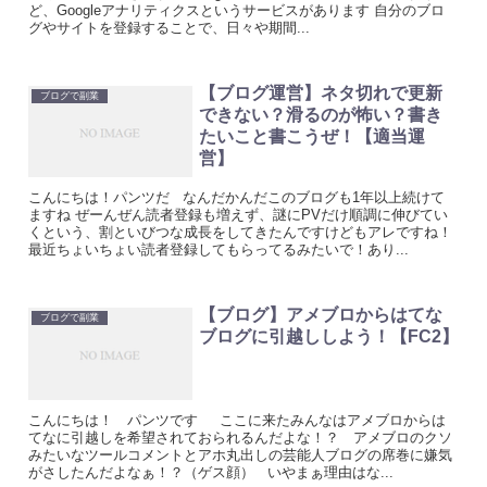
ど、Googleアナリティクスというサービスがあります 自分のブロ
グやサイトを登録することで、日々や期間...
【ブログ運営】ネタ切れで更新
ブログで副業
できない？滑るのが怖い？書き
たいこと書こうぜ！【適当運
営】
こんにちは！パンツだ なんだかんだこのブログも1年以上続けて
ますね ぜーんぜん読者登録も増えず、謎にPVだけ順調に伸びてい
くという、割といびつな成長をしてきたんですけどもアレですね！
最近ちょいちょい読者登録してもらってるみたいで！あり...
【ブログ】アメブロからはてな
ブログで副業
ブログに引越ししよう！【FC2】
こんにちは！ パンツです ここに来たみんなはアメブロからは
てなに引越しを希望されておられるんだよな！？ アメブロのクソ
みたいなツールコメントとアホ丸出しの芸能人ブログの席巻に嫌気
がさしたんだよなぁ！？（ゲス顔） いやまぁ理由はな...