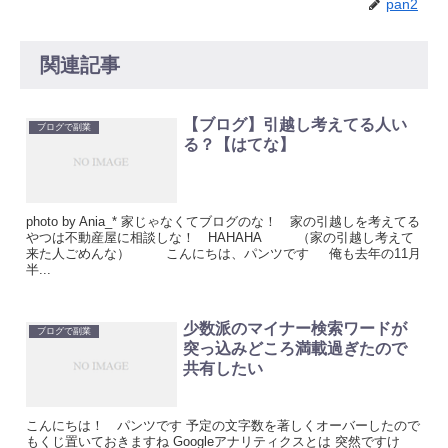
pan2
関連記事
【ブログ】引越し考えてる人い
ブログで副業
る？【はてな】
photo by Ania_* 家じゃなくてブログのな！ 家の引越しを考えてる
やつは不動産屋に相談しな！ HAHAHA （家の引越し考えて
来た人ごめんな） こんにちは、パンツです 俺も去年の11月
半...
少数派のマイナー検索ワードが
ブログで副業
突っ込みどころ満載過ぎたので
共有したい
こんにちは！ パンツです 予定の文字数を著しくオーバーしたので
もくじ置いておきますね Googleアナリティクスとは 突然ですけ