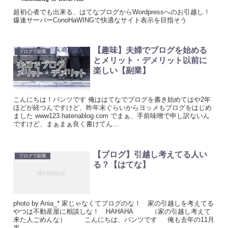
超初心者でも出来る、はてなブログからWordpressへのお引越し！
爆速サーバーConoHaWINGで快適なサイト表示を目指そう
【趣味】夫婦でブログを始める
ブログで副業
とメリット・デメリット以前に
楽しい【副業】
こんにちは！パンツです 俺ははてなでブログを書き始めてはや2年
ほどが経つんですけど、昨年末ぐらいからヨッメもブログをはじめ
ました www123.hatenablog.com でまぁ、手前味噌で申し訳ないん
ですけど、まぁまぁ良く書けてん...
【ブログ】引越し考えてる人い
ブログで副業
る？【はてな】
photo by Ania_* 家じゃなくてブログのな！ 家の引越しを考えてる
やつは不動産屋に相談しな！ HAHAHA （家の引越し考えて
来た人ごめんな） こんにちは、パンツです 俺も去年の11月
半...