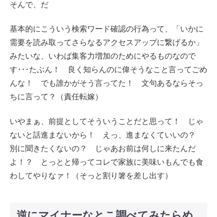
そんで、だ
基本的にこういう検索ワード確認の行為って、「いかに
需要を読み取ってさらなるアクセスアップに繋げるか」
みたいな、いわば集客力増加のためにやるものなので
す･･･たぶん！ 良く知らんのに偉そうなこと言ってごめ
んな！ でも誰かがそう言ってた！ 文句あるならそっ
ちに言って？（責任転嫁）
いやまぁ、前提としてそういうことだと思って！ じゃ
ないと話進まないから！ えっ、進まなくていいの？
別に聞きたくないの？ じゃあお前は何しに来たんだ
よ！？ とっとと帰ってコレで家族に美味いもんでも食
わしてやりなァ！（そっと割り箸を差し出す）
逆にマイナーなとこ調べてみたらめ