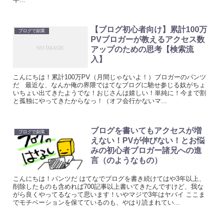
【ブログ初心者向け】累計100万
ブログで副業
PVブロガーが教えるアクセス数
アップのための思考【検索流
入】
こんにちは！累計100万PV（月間じゃないよ！）ブロガーのパンツ
だ 最近な、なんか俺の界隈ではてなブログに馳せ参じる奴がちょ
いちょい出てきたようでな！おじさんは嬉しい！単純に！今まで割
と孤独にやってきたからなっ！（オフ会行かないマ...
ブログを書いてもアクセスが増
ブログで副業
えない！PVが伸びない！とお悩
みの初心者ブロガー諸兄への進
言（のようなもの）
こんにちは！パンツだ はてなでブログを書き続けてはや3年以上、
削除したものも含めれば700記事以上書いてきたんですけど、我な
がら良くやってるなって思います！いやマジで3年はヤバイ ここま
でモチベーションを保てているのも、やはり読まれてい...