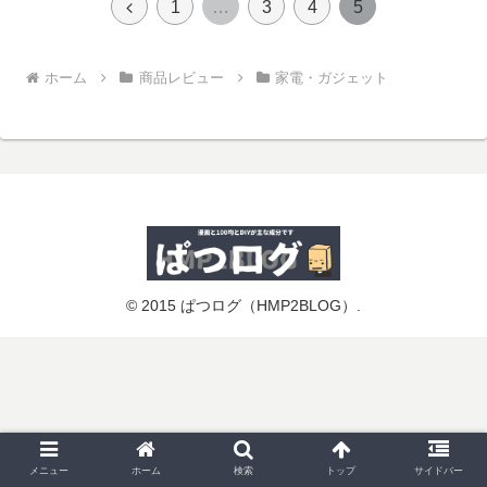
前
1
…
3
4
5
へ
ホーム
商品レビュー
家電・ガジェット
© 2015 ぱつログ（HMP2BLOG）.
メニュー
ホーム
検索
トップ
サイドバー