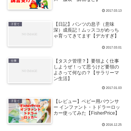
2017.03.13
【日記】パンツの息子（意味
子育て
深）成長記！ムッスコがめっち
ゃ育ってきてます【デカすぎ】
2017.03.01
【タスク管理？】要領よく仕事
仕事
しようぜ！って思うけど要領の
よさって何なの？【サラリーマ
ン生活】
2017.01.03
【レビュー】ベビー用バウンサ
子育て
ー インファント・トドラーロッ
カー使ってみた【FisherPrice】
2016.12.25