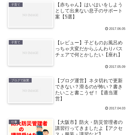
【赤ちゃん】はいはいをしよう
子育て
として出来ない息子のサポート
案【5選】
2017.06.05
【レビュー】子どものお風呂め
子育て
っちゃ大変だからふんわりバス
チェアで何とかしたい【座れ】
2017.05.09
【ブログ運営】ネタ切れで更新
ブログで副業
できない？滑るのが怖い？書き
たいこと書こうぜ！【適当運
営】
2017.04.03
【大阪市】防火・防災管理者の
仕事
講習行ってきましたよ【アクセ
ス・服装・講習など】