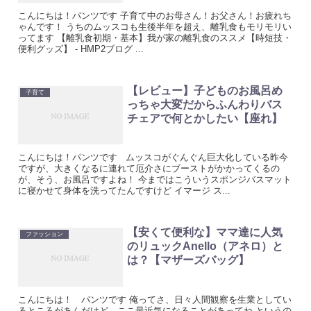
こんにちは！パンツです 子育て中のお母さん！お父さん！お疲れち
ゃんです！ うちのムッスコも生後半年を超え、離乳食もモリモリい
ってます 【離乳食初期・基本】我が家の離乳食のススメ【時短技・
便利グッズ】 - HMP2ブログ ...
【レビュー】子どものお風呂め
子育て
っちゃ大変だからふんわりバス
チェアで何とかしたい【座れ】
こんにちは！パンツです ムッスコがぐんぐん巨大化している昨今
ですが、大きくなるに連れて厄介さにブーストがかかってくるの
が、そう、お風呂ですよね！ 今まではこういうスポンジバスマット
に寝かせて身体を洗ってたんですけど イマージ ス...
【安くて便利な】ママ達に人気
ファッション
のリュックAnello（アネロ）と
は？【マザーズバッグ】
こんにちは！ パンツです 俺ってさ、日々人間観察を生業としてい
るところがあんだけど、ここ最近気になることがあってね というの