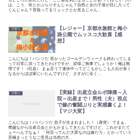
は、こう、街とかぶらりすんじゃん？自然と女の子達が目に入って
くんじゃん？背負ってるリュックとか見るじゃん...
【レジャー】京都水族館と梅小
子育て
路公園でムッスコ大歓喜【感
想】
こんにちは！パンツだ 長かったゴールデンウィークも終わってしま
って日常に戻ってきたわけですが、皆様ご無事でしょうか！俺は無
理です！（吐血） まぁ言うて連休中ってどこもかしこも人出が多く
なるからほぼ家にいたんですけど、さすがに全く...
【実録】出産立会ルポ陣痛～入
子育て
院～出産まで！男性（夫）視点
で嫁の奮闘ぶりと実感書くよ！
【マジ大変】
こんにちは！パパンツだ 息子が生まれました！（唐突） でまぁ、
僭越ながら出産立会とかもかましてきたんですけど、これがまたて
ぇーへんでなぁ！ 「何言ってんだ大変なのは嫁だろ」とかっていう
至極まっとうなご意見は当然の大...