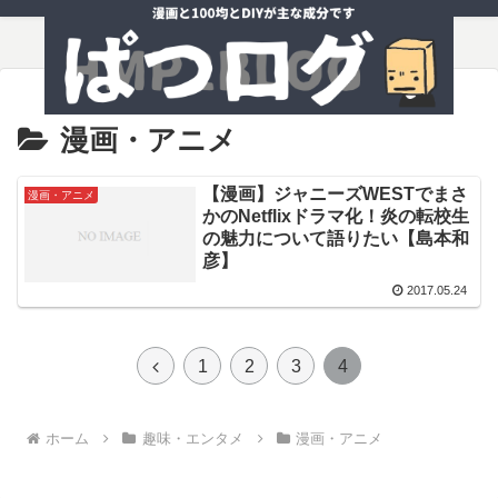
漫画・アニメ
【漫画】ジャニーズWESTでまさ
漫画・アニメ
かのNetflixドラマ化！炎の転校生
の魅力について語りたい【島本和
彦】
2017.05.24
前
1
2
3
4
へ
ホーム
趣味・エンタメ
漫画・アニメ