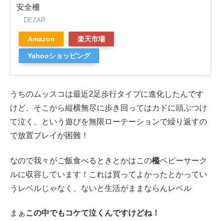
安全柵
DEZAR
Amazon
楽天市場
Yahooショッピング
うちのムッスコは最近2足歩行タイプに進化したんです
けど、そこから縦横無尽に歩き回ってはカドに頭ぶつけ
て泣く、という遊びを無限ローテーションで繰り返すの
で放置プレイが困難！
なので我々がご飯食べるときとかはこの
檻
ベビーサーク
ルに収容しています！これは買ってよかったとかってい
うレベルじゃなく、ないと生活がままならんレベル
まぁ
この中でもコケて泣くんですけどね！