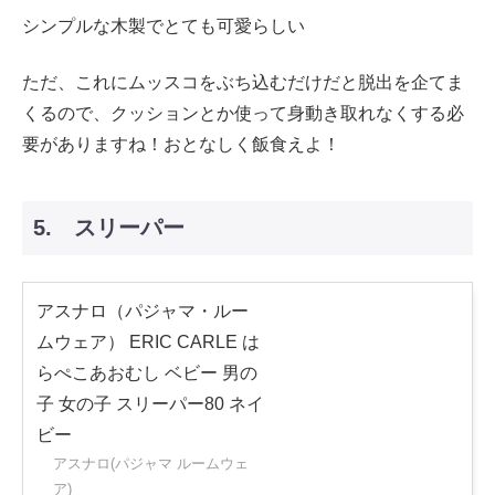
シンプルな木製でとても可愛らしい
ただ、これにムッスコをぶち込むだけだと脱出を企てま
くるので、クッションとか使って身動き取れなくする必
要がありますね！おとなしく飯食えよ！
5. スリーパー
アスナロ（パジャマ・ルー
ムウェア） ERIC CARLE は
らぺこあおむし ベビー 男の
子 女の子 スリーパー80 ネイ
ビー
アスナロ(パジャマ ルームウェ
ア)