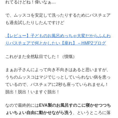
れてるけどね！偉いなぁ…
で、ムッスコを安定して洗ったりするためにバスチェア
も過去試したりしたんですけど
【レビュー】子どものお風呂めっちゃ大変だからふんわ
りバスチェアで何とかしたい【座れ】 – HMP2ブログ
これがまた全然駄目でした！（憤慨）
まぁお子さんによって向き不向きはあると思いますが、
うちのムッスコはマジでじっとしていられない病を患っ
ているので、バスチェアに2秒も座っていられません！
脱出！脱出！いますぐ脱出！
なので最終的には
EVA製のお風呂すのこに寝かせつつち
ょいちょい自由に動かせながら洗う
、というところに落