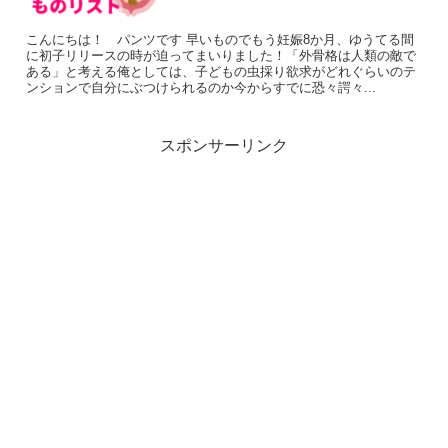
こんにちは！ パンツです 早いものでもう妊娠8か月、ゆうてる間
に初子リリースの時が迫ってまいりました！「外骨格は人類の敵で
ある」と考える俺としては、子どもの虫採り欲求がどれぐらいのテ
ンションで自分にぶつけられるのか今からすでに恐々諤々...
スポンサーリンク