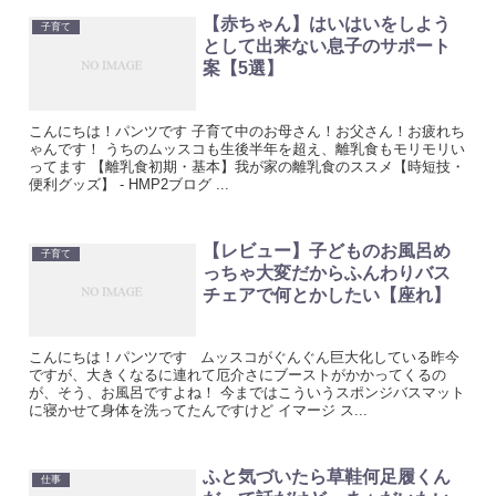
【赤ちゃん】はいはいをしよう
子育て
として出来ない息子のサポート
案【5選】
こんにちは！パンツです 子育て中のお母さん！お父さん！お疲れち
ゃんです！ うちのムッスコも生後半年を超え、離乳食もモリモリい
ってます 【離乳食初期・基本】我が家の離乳食のススメ【時短技・
便利グッズ】 - HMP2ブログ ...
【レビュー】子どものお風呂め
子育て
っちゃ大変だからふんわりバス
チェアで何とかしたい【座れ】
こんにちは！パンツです ムッスコがぐんぐん巨大化している昨今
ですが、大きくなるに連れて厄介さにブーストがかかってくるの
が、そう、お風呂ですよね！ 今まではこういうスポンジバスマット
に寝かせて身体を洗ってたんですけど イマージ ス...
ふと気づいたら草鞋何足履くん
仕事