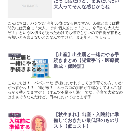
だって話だけど、まぁだいたい
大人ってそんな感じかもね
こんにちは、パンツだ 今年35歳になる俺ですが、35歳と言えば世
間的には完全に「大人」です 個人的には「よし、今日から大人だ
ぞ！」という区切りがあったわけでも何でもないので自覚が有ると
も無いとも言えないとこなんですけど、まぁ年々、ちょっ...
【出産】出生届と一緒にやる手
子育て
続きまとめ【児童手当・医療費
助成・保険証】
こんにちは！ パパンツだ 皆様におかれましては子育ての方、いか
がっすかね！？ 我が家？ ムッスコの排便が半端なくてオムツば
っかり替えてますぞ！（オムツ不足不可避） でな、子育て大変なの
はまぁそうなんだけど、日本においてひとまず子...
【秋生まれ】出産・入院前に準
子育て
備しておきたい最低限のものリ
スト【低コスト】