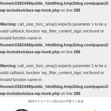
/home/c0382449/public_html/blog.hmp2blog.com/papan2/
wp-includes/class-wp-hook.php
on line
286
Warning
: call_user_func_array() expects parameter 1 to be a
valid callback, function 'wp_filter_content_tags' not found or
invalid function name in
/home/c0382449/public_html/blog.hmp2blog.com/papan2/
wp-includes/class-wp-hook.php
on line
286
Warning
: call_user_func_array() expects parameter 1 to be a
valid callback, function 'wp_filter_content_tags' not found or
invalid function name in
/home/c0382449/public_html/blog.hmp2blog.com/papan2/
wp-includes/class-wp-hook.php
on line
286
30代サラリーマン1児の父の子育てと生活