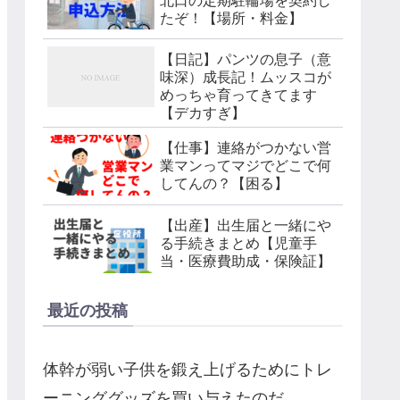
北口の定期駐輪場を契約し
たぞ！【場所・料金】
【日記】パンツの息子（意
味深）成長記！ムッスコが
めっちゃ育ってきてます
【デカすぎ】
【仕事】連絡がつかない営
業マンってマジでどこで何
してんの？【困る】
【出産】出生届と一緒にや
る手続きまとめ【児童手
当・医療費助成・保険証】
最近の投稿
体幹が弱い子供を鍛え上げるためにトレ
ーニンググッズを買い与えたのだ