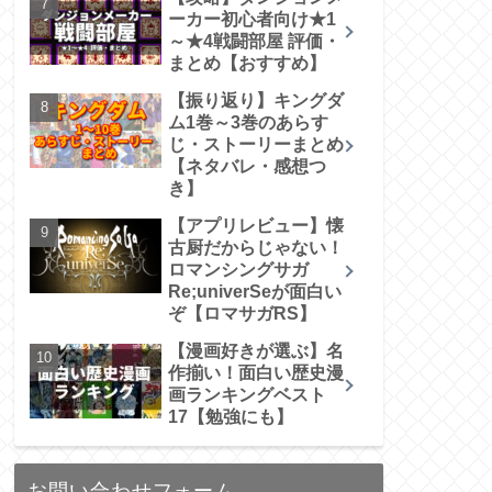
ーカー初心者向け★1
～★4戦闘部屋 評価・
まとめ【おすすめ】
【振り返り】キングダ
ム1巻～3巻のあらす
じ・ストーリーまとめ
【ネタバレ・感想つ
き】
【アプリレビュー】懐
古厨だからじゃない！
ロマンシングサガ
Re;univerSeが面白い
ぞ【ロマサガRS】
【漫画好きが選ぶ】名
作揃い！面白い歴史漫
画ランキングベスト
17【勉強にも】
お問い合わせフォーム