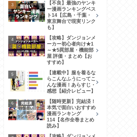
【不良】最強のヤンキ
ー漫画ランキングベス
ト14【広島・千葉・
東京舞台で現実リンク
も】
【攻略】ダンジョンメ
ーカー初心者向け★1
～★5罠部屋・機能部
屋 評価・まとめ【お
すすめ】
【連載中】服を着るな
らこんなふうにってこ
んな漫画！あらすじ・
感想【紹介レビュー】
【随時更新】完結済！
本気で面白いおすすめ
漫画ランキング
114【名作全巻まとめ
読み】
【攻略】ダンジョンメ