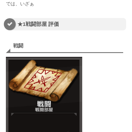
では、いざぁ
★1戦闘部屋 評価
戦闘