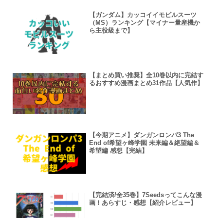
【ガンダム】カッコイイモビルスーツ
（MS）ランキング【マイナー量産機か
ら主役級まで】
【まとめ買い推奨】全10巻以内に完結す
るおすすめ漫画まとめ31作品【人気作】
【今期アニメ】ダンガンロンパ3 The
End of希望ヶ峰学園 未来編＆絶望編＆
希望編 感想【完結】
【完結済/全35巻】7Seedsってこんな漫
画！あらすじ・感想【紹介レビュー】