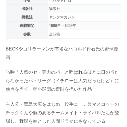
作者
ハロルド作石
出版社
講談社
掲載誌
ヤングマガジン
連載期間
1996年～1998年
巻数
全12巻
BECKやゴリラーマンが有名なハロルド作石氏の野球漫
画
当時「人気のセ・実力のパ」と呼ばれるほどに日の当た
らなかったパ・リーグ（イチローは人気だったけど）に
焦点を当て、弱小球団の奮闘を描いた作品
主人公・毒島大広をはじめ、投手コーチ兼マスコットの
チックくんや癖のあるチームメイト・ライバルたちが登
場し、野球を軸とした人間ドラマにもなっている