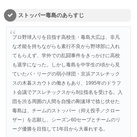
ストッパー毒島のあらすじ
プロ野球入りを目指す高校生・毒島大広は、非凡
な才能を持ちながらも素行不良から野球部に入れ
てもらえず、学外での乱闘事件をきっかけに高校
も退学になった。しかし毒島を中学生の頃から見
ていたパ・リーグの弱小球団・京浜アスレチック
スの木暮スカウトの働きもあり、1995年のドラフ
ト会議でアスレチックスから8位指名を受ける。入
団を渋る周囲の人間を自慢の剛速球で捻じ伏せた
毒島は、チームのストッパー（抑え投手／クロー
ザー）を志願し、シーズン60セーブとチームのリ
ーグ優勝を目指して1年目から大暴れする。