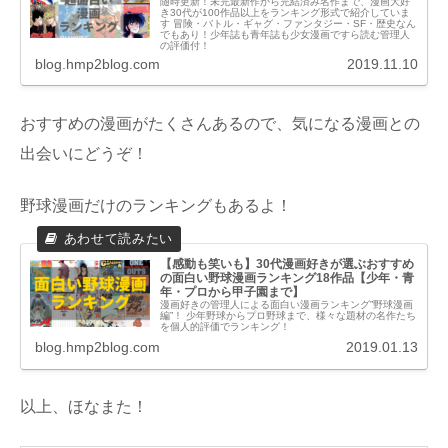
随時更新！未完最新作から完結済み名作まで、漫画大好
き30代が100作品以上をランキング形式で紹介していま
す 冒険・バトル・ギャグ・ファンタジー・SF・歴史なん
でもあり！少年誌も青年誌も少女漫画ですら読む管理人
の評価付！
blog.hmp2blog.com
2019.11.10
おすすめの漫画がたくさんあるので、気になる漫画との
出会いにどうぞ！
野球漫画だけのランキングもあるよ！
【感動も笑いも】30代漫画好きが選ぶおすすめ
の面白い野球漫画ランキング18作品【少年・青
年・プロから甲子園まで】
漫画好きの管理人による面白い漫画ランキング”野球漫画
編”！ 少年野球からプロ野球まで、様々な題材の名作たち
を個人的評価でランキング！
blog.hmp2blog.com
2019.01.13
以上、ほなまた！