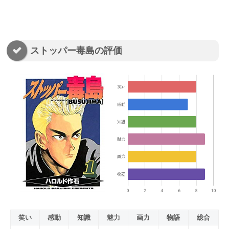
ストッパー毒島の評価
笑い
感動
知識
魅力
画力
物語
総合