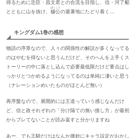
得るために忠臣・昌文君との合流を目指し、信・河了貂
ぼくこう
とともに山を抜け、
穆公
の避暑地にたどり着く…
キングダム1巻の感想
物語の序章なので、人々の関係性の解説が多くなってる
のはやむを得ないと思うんだけど、そのへんを上手くス
トーリーの中に落とし込んで必要最低限だけど要点はし
っかりとつかめるようになってるのは単純に凄いと思う
（ナレーションめいたものがほとんど無い）
再序盤なので、展開的には王道っていう感じなんだけ
ど、信と政それぞれの「分け隔ての無い接し方」が最初
からブレてないことが読み返すと分かりますね
あー、でも王騎だけはなんか微妙にキャラ設定がおかし