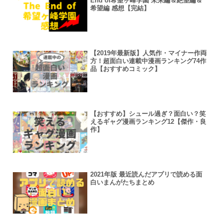
End of希望ヶ峰学園 未来編＆絶望編＆
希望編 感想【完結】
【2019年最新版】人気作・マイナー作両
方！超面白い連載中漫画ランキング74作
品【おすすめコミック】
【おすすめ】シュール過ぎ？面白い？笑
えるギャグ漫画ランキング12【傑作・良
作】
2021年版 最近読んだアプリで読める面
白いまんがたちまとめ