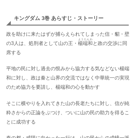
キングダム 3巻 あらすじ・ストーリー
政を助けに来たはずが捕らえられてしまった信・貂・壁
ようたんわ
の3人は、処刑者として山の王・
楊端和
と政の交渉に同
席する
平地の民に対し過去の恨みから協力する気などない楊端
和に対し、政は秦と山界の交流ではなく中華統一の実現
のため協力を要請し、楊端和の心を動かす
そこに横やりを入れてきた山の長老たちに対し、信が純
粋さからの正論をぶつけ、ついに山の民の助力を得るこ
とに成功する
秦の都・咸陽に向かった一行は、山の民からの成蟜一派