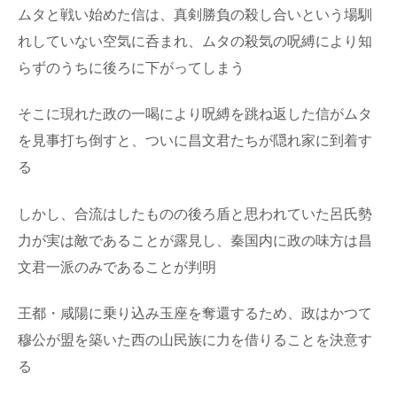
ムタと戦い始めた信は、真剣勝負の殺し合いという場馴
れしていない空気に呑まれ、ムタの殺気の呪縛により知
らずのうちに後ろに下がってしまう
そこに現れた政の一喝により呪縛を跳ね返した信がムタ
を見事打ち倒すと、ついに昌文君たちが隠れ家に到着す
る
しかし、合流はしたものの後ろ盾と思われていた呂氏勢
力が実は敵であることが露見し、秦国内に政の味方は昌
文君一派のみであることが判明
王都・咸陽に乗り込み玉座を奪還するため、政はかつて
穆公が盟を築いた西の山民族に力を借りることを決意す
る