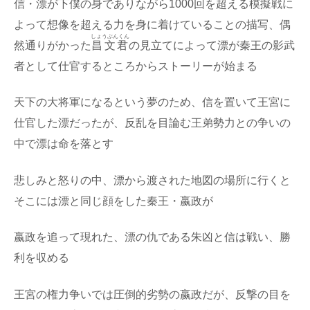
信・
漂
が下僕の身でありながら1000回を超える模擬戦に
よって想像を超える力を身に着けていることの描写、偶
しょうぶんくん
然通りがかった
昌文君
の見立てによって漂が秦王の影武
者として仕官するところからストーリーが始まる
天下の大将軍になるという夢のため、信を置いて王宮に
仕官した漂だったが、反乱を目論む王弟勢力との争いの
中で漂は命を落とす
悲しみと怒りの中、漂から渡された地図の場所に行くと
そこには漂と同じ顔をした秦王・嬴政が
嬴政を追って現れた、漂の仇である朱凶と信は戦い、勝
利を収める
王宮の権力争いでは圧倒的劣勢の嬴政だが、反撃の目を