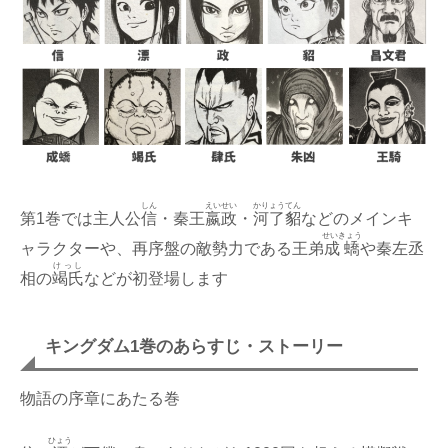
しん
えいせい
かりょうてん
第1巻では主人公
信
・秦王
嬴政
・
河了貂
などのメインキ
せいきょう
ャラクターや、再序盤の敵勢力である王弟
成蟜
や秦左丞
けっし
相の
竭氏
などが初登場します
キングダム1巻のあらすじ・ストーリー
物語の序章にあたる巻
ひょう